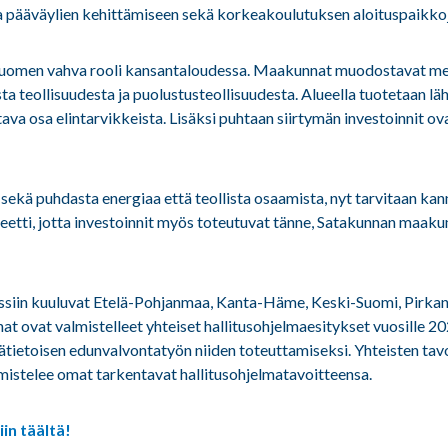
 pääväylien kehittämiseen sekä korkeakoulutuksen aloituspaikkoj
-Suomen vahva rooli kansantaloudessa. Maakunnat muodostavat me
a teollisuudesta ja puolustusteollisuudesta. Alueella tuotetaan lä
ava osa elintarvikkeista. Lisäksi puhtaan siirtymän investoinnit 
sekä puhdasta energiaa että teollista osaamista, nyt tarvitaan kann
eetti, jotta investoinnit myös toteutuvat tänne, Satakunnan maaku
nssiin kuuluvat Etelä-Pohjanmaa, Kanta-Häme, Keski-Suomi, Pirka
t ovat valmistelleet yhteiset hallitusohjelmaesitykset vuosille 2
tietoisen edunvalvontatyön niiden toteuttamiseksi. Yhteisten tavo
istelee omat tarkentavat hallitusohjelmatavoitteensa.
in täältä!