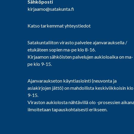
Sähköposti
kirjaamo@satakunta.fi
Katso tarkemmat yhteystiedot
Satakuntaliiton virasto palvelee ajanvarauksella /
etukäteen sopien ma-pe klo 8-16.
Kirjaamon sähköisten palvelujen aukioloaika on ma-
pe klo 9-15.
Ajanvaraukseton käyntiasiointi (neuvonta ja
asiakirjojen jättö) on mahdollista keskiviikkoisin klo
9-15.
Viraston aukiolosta nähtävillä olo -prosessien aikan
ilmoitetaan tapauskohtaisesti erikseen.