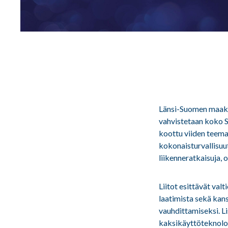
Länsi-Suomen maakunt
vahvistetaan koko Su
koottu viiden teeman
kokonaisturvallisuu
liikenneratkaisuja,
Liitot esittävät va
laatimista sekä kan
vauhdittamiseksi. Li
kaksikäyttöteknolog