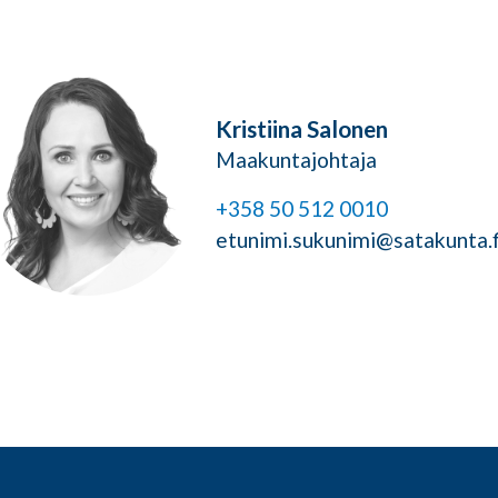
Kristiina Salonen
Maakuntajohtaja
+358 50 512 0010
etunimi.sukunimi@satakunta.f