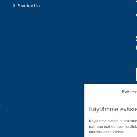
Sivukartta
Evästee
a
Käytämme eväste
Käytämme evästeitä sivuston
parhaan mahdollisen käyttök
muuttaa asetuksissa.