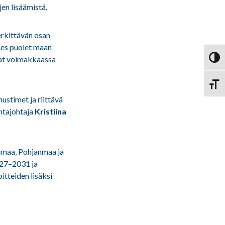
en lisäämistä.
rkittävän osan
hes puolet maan
ovat voimakkaassa
Vaihd
Vaihd
ustimet ja riittävä
ntajohtaja
Kristiina
nmaa, Pohjanmaa ja
027–2031 ja
itteiden lisäksi