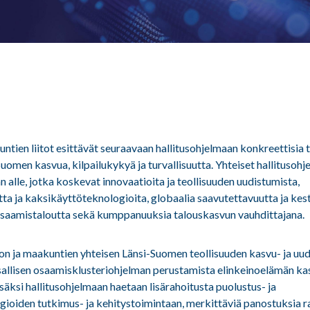
ien liitot esittävät seuraavaan hallitusohjelmaan konkreettisia to
omen kasvua, kilpailukykyä ja turvallisuutta. Yhteiset hallitusoh
 alle, jotka koskevat innovaatioita ja teollisuuden uudistumista,
tta ja kaksikäyttöteknologioita, globaalia saavutettavuutta ja kes
 osaamistaloutta sekä kumppanuuksia talouskasvun vauhdittajana.
ltion ja maakuntien yhteisen Länsi-Suomen teollisuuden kasvu- ja u
sallisen osaamisklusteriohjelman perustamista elinkeinoelämän ka
säksi hallitusohjelmaan haetaan lisärahoitusta puolustus- ja
ioiden tutkimus- ja kehitystoimintaan, merkittäviä panostuksia ra