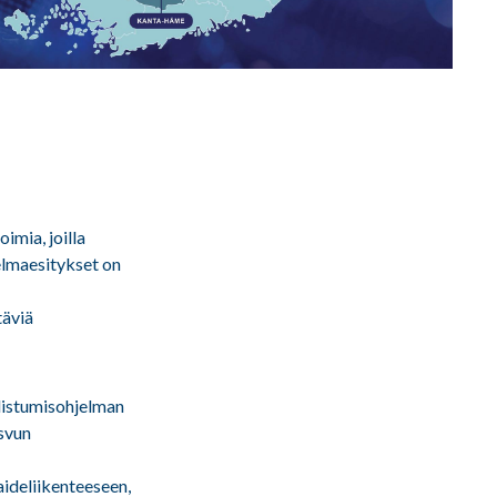
imia, joilla
jelmaesitykset on
täviä
udistumisohjelman
svun
ideliikenteeseen,