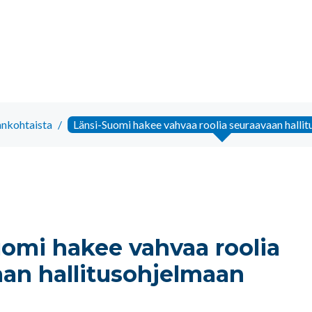
ankohtaista
/
Länsi-Suomi hakee vahvaa roolia seuraavaan halli
omi hakee vahvaa roolia
aan hallitusohjelmaan