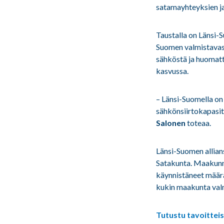
satamayhteyksien ja
Taustalla on Länsi
Suomen valmistavast
sähköstä ja huomatt
kasvussa.
– Länsi-Suomella on 
sähkönsiirtokapasit
Salonen
toteaa.
Länsi-Suomen allia
Satakunta. Maakunna
käynnistäneet määrä
kukin maakunta valm
Tutustu tavoitteisi