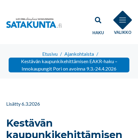
VALIKKO
HAKU
Etusivu
/
Ajankohtaista
/
Kestävän kaupunkikehittämisen EAKR-haku –
Innokaupungit Pori on avoinna 9.3.-24.4.2026
Lisätty 6.3.2026
Kestävän
kaupunkikehittämisen