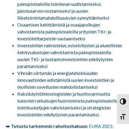
painopistealoilla toiminnan uudistamiseksi,
jalostusarvon nostamiseksi ja uusien
liiketoimintamahdollisuuksien synnyttämiseksi
Osaamisen kehittämistä ja osaajapolkujen
vahvistamista painopistealoilla yritysten TKI- ja
investointitarpeisiin vastaamiseksi
Investointien valmistelun, esiselvitysten ja alueellisten
kehitysalustojen vahvistamista painopistealoilla
uusien TKI- ja tuotantoinvestointien edellytysten
parantamiseksi
Vihreän siirtymän ja energiatehokkuuden
innovaatioiden edistämistä uusien investointien ja
teollisten sovellusten mahdollistamiseksi
Kaksikäyttöteknologioiden ja huoltovarmuutta
tukevien ratkaisujen huomioimista painopistealoilla
Vaihd
toimitusketjujen vahvistamiseksi ja strategisten
investointien edellytysten parantamiseksi.
Vaihd
➡️
Tutustu tarkemmin rahoitushakuun:
EURA 2021: