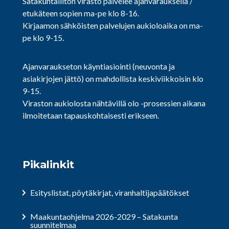
Satakuntaliiton virasto palvelee ajanvarauksella /
etukäteen sopien ma-pe klo 8-16.
Kirjaamon sähköisten palvelujen aukioloaika on ma-
pe klo 9-15.
Ajanvaraukseton käyntiasiointi (neuvonta ja
asiakirjojen jättö) on mahdollista keskiviikkoisin klo
9-15.
Viraston aukiolosta nähtävillä olo -prosessien aikana
ilmoitetaan tapauskohtaisesti erikseen.
Pikalinkit
Esityslistat, pöytäkirjat, viranhaltijapäätökset
Maakuntaohjelma 2026-2029 – Satakunta
suunnitelmaa