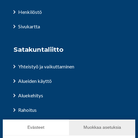
Henkilöstö
Sivukartta
Satakuntaliitto
Yhteistyö ja vaikuttaminen
Alueiden käyttö
Aluekehitys
Rahoitus
Hallinto ja päätöksenteko
Evästeet
Muokkaa asetuksia