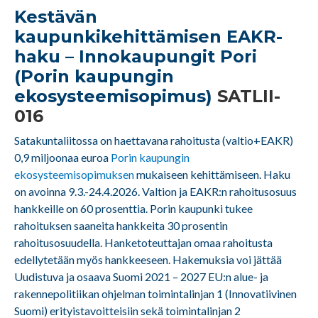
Kestävän
kaupunkikehittämisen EAKR-
haku – Innokaupungit Pori
(Porin kaupungin
ekosysteemisopimus)
SATLII-
016
Satakuntaliitossa on haettavana rahoitusta (valtio+EAKR)
0,9 miljoonaa euroa
Porin kaupungin
ekosysteemisopimuksen
mukaiseen kehittämiseen. Haku
on avoinna 9.3.-24.4.2026. Valtion ja EAKR:n rahoitusosuus
hankkeille on 60 prosenttia. Porin kaupunki tukee
rahoituksen saaneita hankkeita 30 prosentin
rahoitusosuudella. Hanketoteuttajan omaa rahoitusta
edellytetään myös hankkeeseen. Hakemuksia voi jättää
Uudistuva ja osaava Suomi 2021 – 2027 EU:n alue- ja
rakennepolitiikan ohjelman toimintalinjan 1 (Innovatiivinen
Suomi) erityistavoitteisiin sekä toimintalinjan 2