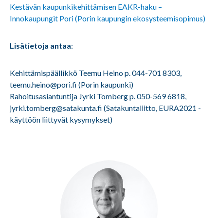
Kestävän kaupunkikehittämisen EAKR-haku –
Innokaupungit Pori (Porin kaupungin ekosysteemisopimus)
Lisätietoja antaa
:
Kehittämispäällikkö Teemu Heino p. 044-701 8303,
teemu.heino@pori.fi (Porin kaupunki)
Rahoitusasiantuntija Jyrki Tomberg p. 050-569 6818,
jyrki.tomberg@satakunta.fi (Satakuntaliitto, EURA2021 -
käyttöön liittyvät kysymykset)