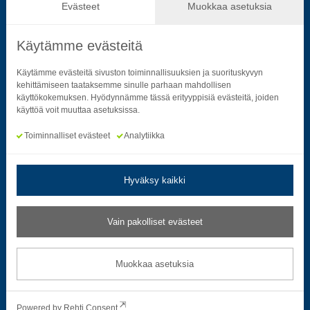
Evästeet
Muokkaa asetuksia
Esityslistat, pöytäkirjat, viranhaltijapäätökset
Käytämme evästeitä
Maakuntaohjelma 2026-2029 – Satakunta
suunnitelmaa
Käytämme evästeitä sivuston toiminnallisuuksien ja suorituskyvyn
kehittämiseen taataksemme sinulle parhaan mahdollisen
käyttökokemuksen. Hyödynnämme tässä erityyppisiä evästeitä, joiden
Henkilöstö
käyttöä voit muuttaa asetuksissa.
Sivukartta
Toiminnalliset evästeet
Analytiikka
Hyväksy kaikki
Satakuntaliitto
Vain pakolliset evästeet
Yhteistyö ja vaikuttaminen
Alueiden käyttö
Muokkaa asetuksia
Aluekehitys
Powered by
Rehti Consent