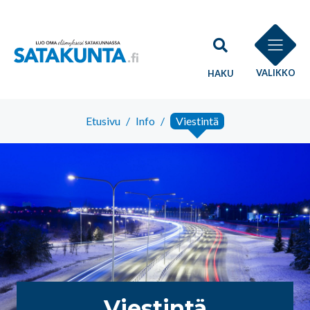
VALIKKO
HAKU
Etusivu
/
Info
/
Viestintä
Viestintä