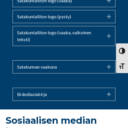
Satakuntaliiton logo (vaaka)
Expand
Satakuntaliiton logo (pysty)
Expand
Satakuntaliiton logo (vaaka, valkoinen
Expand
teksti)
Vaihd
Satakunnan vaakuna
Expand
Vaihd
Brändiasiakirja
Expand
Sosiaalisen median