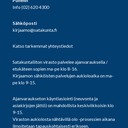
Puhelin
Info
(02) 620 4300
Sähköposti
kirjaamo@satakunta.fi
Katso tarkemmat yhteystiedot
Satakuntaliiton virasto palvelee ajanvarauksella /
etukäteen sopien ma-pe klo 8-16.
Kirjaamon sähköisten palvelujen aukioloaika on ma-
pe klo 9-15.
Ajanvaraukseton käyntiasiointi (neuvonta ja
asiakirjojen jättö) on mahdollista keskiviikkoisin klo
9-15.
Viraston aukiolosta nähtävillä olo -prosessien aikana
ilmoitetaan tapauskohtaisesti erikseen.