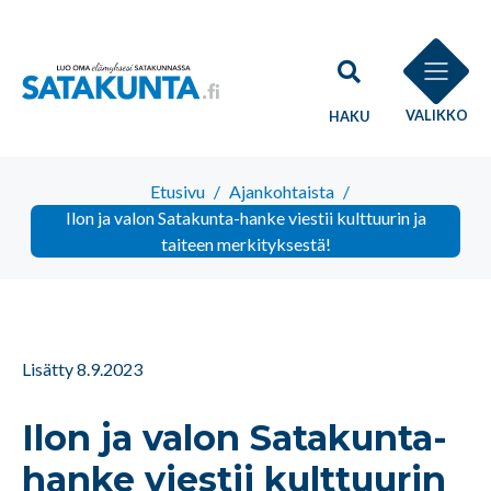
VALIKKO
HAKU
Etusivu
/
Ajankohtaista
/
Ilon ja valon Satakunta-hanke viestii kulttuurin ja
taiteen merkityksestä!
Lisätty 8.9.2023
Ilon ja valon Satakunta-
hanke viestii kulttuurin