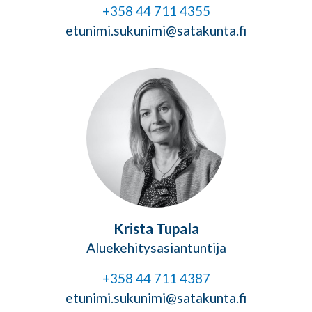
+358 44 711 4355
etunimi.sukunimi@satakunta.fi
Krista Tupala
Aluekehitysasiantuntija
+358 44 711 4387
etunimi.sukunimi@satakunta.fi