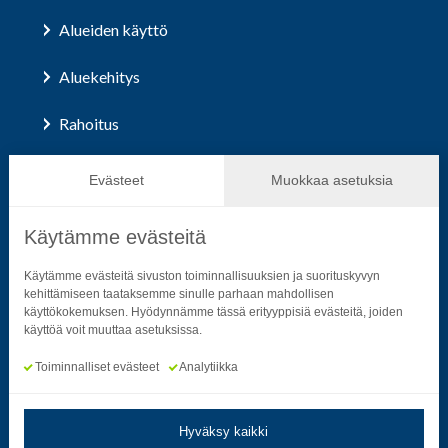
Alueiden käyttö
Aluekehitys
Rahoitus
Hallinto ja päätöksenteko
Evästeet
Muokkaa asetuksia
Käytämme evästeitä
Seuraa sosiaalisessa mediassa
Käytämme evästeitä sivuston toiminnallisuuksien ja suorituskyvyn
kehittämiseen taataksemme sinulle parhaan mahdollisen
käyttökokemuksen. Hyödynnämme tässä erityyppisiä evästeitä, joiden
Neliön mallinen ikoni, joka kuvastaa f-kirjainta.
Neliön mallinen ikoni, joka kuvastaa f-kirjainta.
Neliön mallinen ikoni, joka kuvastaa kame
Neliön mallinen ikoni, jonka sisäll
Neliön mallinen ikoni, jok
Neliön mallinen i
käyttöä voit muuttaa asetuksissa.
Toiminnalliset evästeet
Analytiikka
Hyväksy kaikki