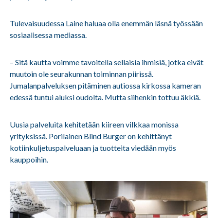
Tulevaisuudessa Laine haluaa olla enemmän läsnä työssään
sosiaalisessa mediassa.
– Sitä kautta voimme tavoitella sellaisia ihmisiä, jotka eivät
muutoin ole seurakunnan toiminnan piirissä.
Jumalanpalveluksen pitäminen autiossa kirkossa kameran
edessä tuntui aluksi oudolta. Mutta siihenkin tottuu äkkiä.
Uusia palveluita kehitetään kiireen vilkkaa monissa
yrityksissä. Porilainen Blind Burger on kehittänyt
kotiinkuljetuspalveluaan ja tuotteita viedään myös
kauppoihin.