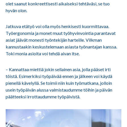
olet saanut konkreettisesti aikaiseksi tehtäväsi, se tuo
hyvän olon.
Jatkuva etätyö voi olla myös henkisesti kuormittavaa.
Työergonomia ja monet muut työhyvinvointia parantavat
asiat jäävät monesti työntekijän harteille. Vilkman
kannustaakin keskustelemaan asiasta työnantajan kanssa.
Toki monia asioita voi tehdä aivan itse.
– Kannattaa miettiä jokin sellainen asia, jolla pääset irti
töistä. Esimerkiksi työpäivää ennen ja jälkeen voi käydä
pienellä kävelyllä. Se toimii niin kuin työmatkana, jolloin
usein työpäivän alussa valmistaudumme töihin ja päivän
päätteeksi irrottaudumme työpäivistä.