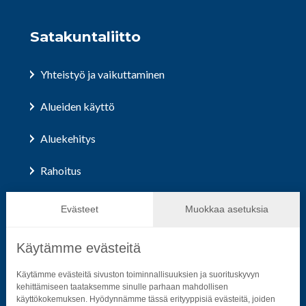
Satakuntaliitto
Yhteistyö ja vaikuttaminen
Alueiden käyttö
Aluekehitys
Rahoitus
Hallinto ja päätöksenteko
Evästeet
Muokkaa asetuksia
Käytämme evästeitä
Seuraa sosiaalisessa mediassa
Käytämme evästeitä sivuston toiminnallisuuksien ja suorituskyvyn
kehittämiseen taataksemme sinulle parhaan mahdollisen
käyttökokemuksen. Hyödynnämme tässä erityyppisiä evästeitä, joiden
Neliön mallinen ikoni, joka kuvastaa f-kirjainta.
Neliön mallinen ikoni, joka kuvastaa f-kirjainta.
Neliön mallinen ikoni, joka kuvastaa kame
Neliön mallinen ikoni, jonka sisäll
Neliön mallinen ikoni, jok
Neliön mallinen i