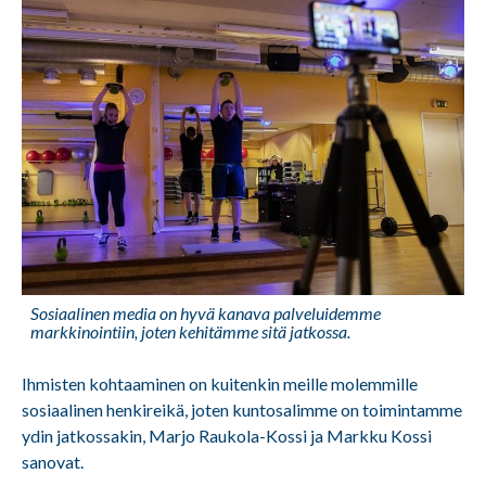
Sosiaalinen media on hyvä kanava palveluidemme
markkinointiin, joten kehitämme sitä jatkossa.
Ihmisten kohtaaminen on kuitenkin meille molemmille
sosiaalinen henkireikä, joten kuntosalimme on toimintamme
ydin jatkossakin, Marjo Raukola-Kossi ja Markku Kossi
sanovat.