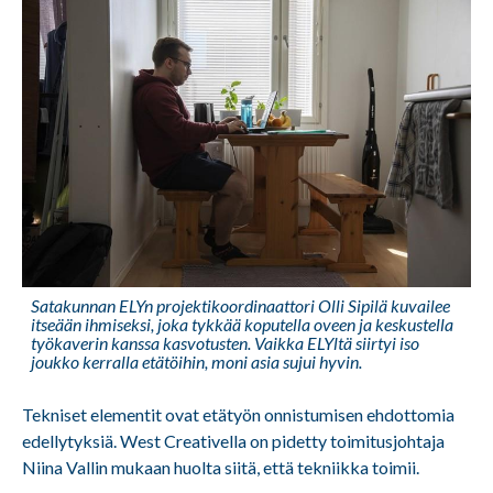
Satakunnan ELYn projektikoordinaattori Olli Sipilä kuvailee
itseään ihmiseksi, joka tykkää koputella oveen ja keskustella
työkaverin kanssa kasvotusten. Vaikka ELYltä siirtyi iso
joukko kerralla etätöihin, moni asia sujui hyvin.
Tekniset elementit ovat etätyön onnistumisen ehdottomia
edellytyksiä. West Creativella on pidetty toimitusjohtaja
Niina Vallin mukaan huolta siitä, että tekniikka toimii.