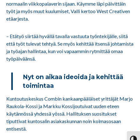
normaalin viikkopalaverin sijaan. Käymme läpi päivittäin
työt ja myös muut kuulumiset, Valli kertoo West Creativen
etäarjesta.
– Etätyö siirtää hyvällä tavalla vastuuta työntekijälle, siitä
että työt tulevat tehtyä. Se myös kehittää itsensä johtamista
ja työajan hallintaa, kun voi vapaammin rytmittää omaa
työpäiväänsä.
Nyt on aikaa ideoida ja kehittää
toimintaa
Kuntoutuskeskus Combin kankaanpääläiset yrittäjät Marjo
Raukola-Kossi ja Markku Kossijoutuivat uuden eteen
käytännössä yhdessä yössä. Hallituksen suositukset
tiputtivat kuntosalin asiakaskunnan noin kolmasosaan
entisestä.