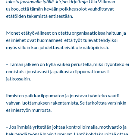
tulosta joustavalla työllä -kirjan kirjoittaja
Ulla Vilkman
uskoo, että tämän kevään poikkeusolot vauhdittavat
etätöiden tekemistä entisestään.
Monet etätyövälineet on otettu organisaatioissa haltuun ja
esimiehet ovat huomanneet, että työt tulevat tehdyiksi
myös silloin kun johdettavat eivät ole näköpiirissä.
– Tämän jälkeen on kyllä vaikea perustella, miksi työnteko ei
onnistuisi joustavasti ja paikasta riippumattomasti
jatkossakin.
Ihmisten paikkariippumaton ja joustava työnteko vaatii
vahvan luottamuksen rakentamista. Se tarkoittaa varsinkin
esimiestyön murrosta.
– Jos ihmisiä yritetään johtaa kontrolloimalla, motivaatio ja
halu tehdä työnsä hyvin tippuvat. Lähtökohdaksi pitää ottaa