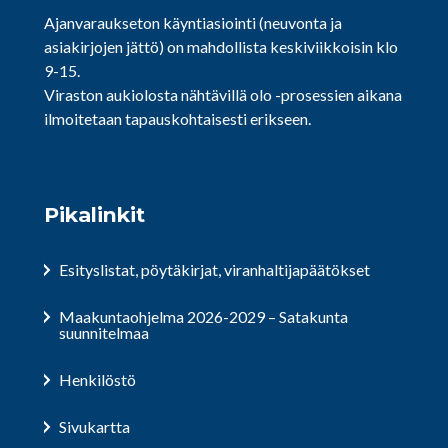
Ajanvaraukseton käyntiasiointi (neuvonta ja
asiakirjojen jättö) on mahdollista keskiviikkoisin klo
9-15.
Viraston aukiolosta nähtävillä olo -prosessien aikana
ilmoitetaan tapauskohtaisesti erikseen.
Pikalinkit
Esityslistat, pöytäkirjat, viranhaltijapäätökset
Maakuntaohjelma 2026-2029 – Satakunta
suunnitelmaa
Henkilöstö
Sivukartta