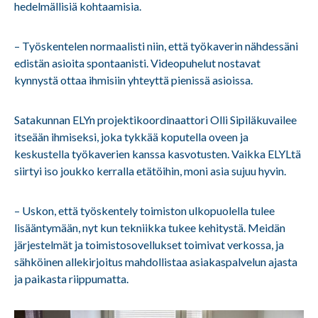
hedelmällisiä kohtaamisia.
– Työskentelen normaalisti niin, että työkaverin nähdessäni
edistän asioita spontaanisti. Videopuhelut nostavat
kynnystä ottaa ihmisiin yhteyttä pienissä asioissa.
Satakunnan ELYn projektikoordinaattori Olli Sipiläkuvailee
itseään ihmiseksi, joka tykkää koputella oveen ja
keskustella työkaverien kanssa kasvotusten. Vaikka ELYLtä
siirtyi iso joukko kerralla etätöihin, moni asia sujuu hyvin.
– Uskon, että työskentely toimiston ulkopuolella tulee
lisääntymään, nyt kun tekniikka tukee kehitystä. Meidän
järjestelmät ja toimistosovellukset toimivat verkossa, ja
sähköinen allekirjoitus mahdollistaa asiakaspalvelun ajasta
ja paikasta riippumatta.