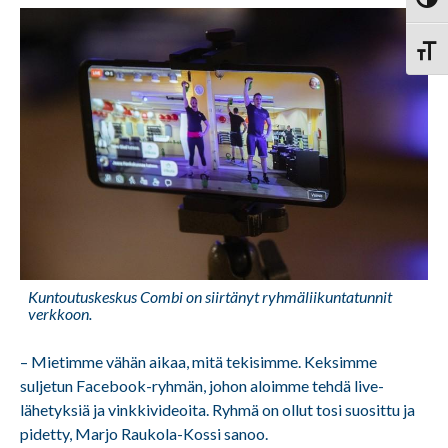
Vaihd
Vaihd
Kuntoutuskeskus Combi on siirtänyt ryhmäliikuntatunnit
verkkoon.
– Mietimme vähän aikaa, mitä tekisimme. Keksimme
suljetun Facebook-ryhmän, johon aloimme tehdä live-
lähetyksiä ja vinkkivideoita. Ryhmä on ollut tosi suosittu ja
pidetty, Marjo Raukola-Kossi sanoo.