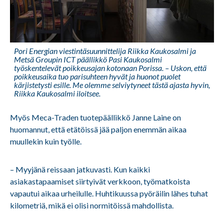
Pori Energian viestintäsuunnittelija Riikka Kaukosalmi ja
Metsä Groupin ICT päällikkö Pasi Kaukosalmi
työskentelevät poikkeusajan kotonaan Porissa. – Uskon, että
poikkeusaika tuo parisuhteen hyvät ja huonot puolet
kärjistetysti esille. Me olemme selviytyneet tästä ajasta hyvin,
Riikka Kaukosalmi iloitsee.
Myös Meca-Traden tuotepäällikkö
Janne Laine on
huomannut, että etätöissä jää paljon enemmän aikaa
muullekin kuin työlle.
– Myyjänä reissaan jatkuvasti. Kun kaikki
asiakastapaamiset siirtyivät verkkoon, työmatkoista
vapautui aikaa urheilulle. Huhtikuussa pyöräilin lähes tuhat
kilometriä, mikä ei olisi normitöissä mahdollista.