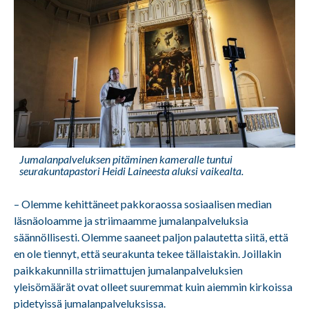
Jumalanpalveluksen pitäminen kameralle tuntui
seurakuntapastori Heidi Laineesta aluksi vaikealta.
– Olemme kehittäneet pakkoraossa sosiaalisen median
läsnäoloamme ja striimaamme jumalanpalveluksia
säännöllisesti. Olemme saaneet paljon palautetta siitä, että
en ole tiennyt, että seurakunta tekee tällaistakin. Joillakin
paikkakunnilla striimattujen jumalanpalveluksien
yleisömäärät ovat olleet suuremmat kuin aiemmin kirkoissa
pidetyissä jumalanpalveluksissa.