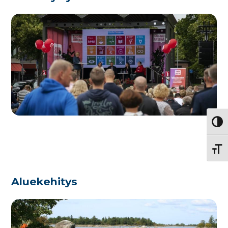
Vaihd
Vaihd
Aluekehitys