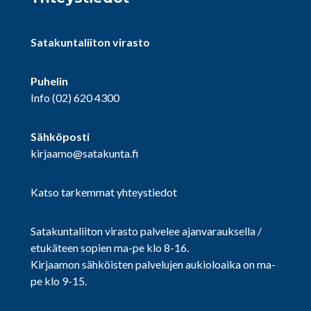
Satakuntaliiton virasto
Puhelin
Info
(02) 620 4300
Sähköposti
kirjaamo@satakunta.fi
Katso tarkemmat yhteystiedot
Satakuntaliiton virasto palvelee ajanvarauksella /
etukäteen sopien ma-pe klo 8-16.
Kirjaamon sähköisten palvelujen aukioloaika on ma-
pe klo 9-15.