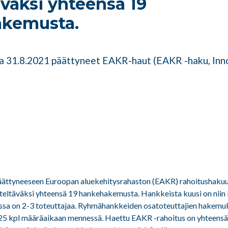
äväksi yhteensä 19
kemusta.
sa 31.8.2021 päättyneet EAKR-haut (EAKR -haku, Inn
päättyneeseen Euroopan aluekehitysrahaston (EAKR) rahoitushakuu
iteltäväksi yhteensä 19 hankehakemusta. Hankkeista kuusi on niin 
issa on 2-3 toteuttajaa. Ryhmähankkeiden osatoteuttajien hakemu
5 kpl määräaikaan mennessä. Haettu EAKR -rahoitus on yhteensä 