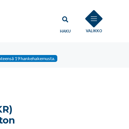
VALIKKO
HAKU
yhteensä 19 hankehakemusta.
KR)
iton