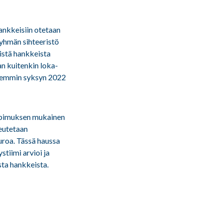
ankkeisiin otetaan
yhmän sihteeristö
istä hankkeista
n kuitenkin loka-
rkemmin syksyn 2022
sopimuksen mukainen
eutetaan
uroa. Tässä haussa
tiimi arvioi ja
sta hankkeista.