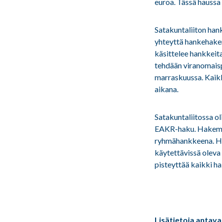
euroa. Tässä haussa
Satakuntaliiton hank
yhteyttä hankehake
käsittelee hankkeit
tehdään viranomaisp
marraskuussa. Kaik
aikana.
Satakuntaliitossa 
EAKR-haku. Hakemuk
ryhmähankkeena. Hae
käytettävissä oleva 
pisteyttää kaikki h
Lisätietoja antava