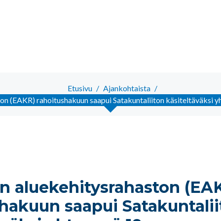
Etusivu
/
Ajankohtaista
/
on (EAKR) rahoitushakuun saapui Satakuntaliiton käsiteltäväksi 
n aluekehitysrahaston (EA
hakuun saapui Satakuntali