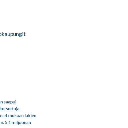
okaupungit
n saapui
kutsuttuja
kset mukaan lukien
n. 5,1 miljoonaa