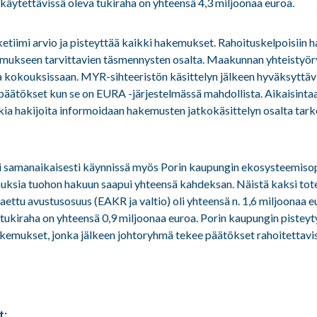
 käytettävissä oleva tukiraha on yhteensä 4,3 miljoonaa euroa.
etiimi arvio ja pisteyttää kaikki hakemukset. Rahoituskelpoisiin h
mukseen tarvittavien täsmennysten osalta. Maakunnan yhteistyör
a kokouksissaan. MYR-sihteeristön käsittelyn jälkeen hyväksyttäv
äätökset kun se on EURA -järjestelmässä mahdollista. Aikaisintaa
kia hakijoita informoidaan hakemusten jatkokäsittelyn osalta ta
oli samanaikaisesti käynnissä myös Porin kaupungin ekosysteemi
sia tuohon hakuun saapui yhteensä kahdeksan. Näistä kaksi tot
ttu avustusosuus (EAKR ja valtio) oli yhteensä n. 1,6 miljoonaa e
tukiraha on yhteensä 0,9 miljoonaa euroa. Porin kaupungin pisteytys
akemukset, jonka jälkeen johtoryhmä tekee päätökset rahoitettavi
t: