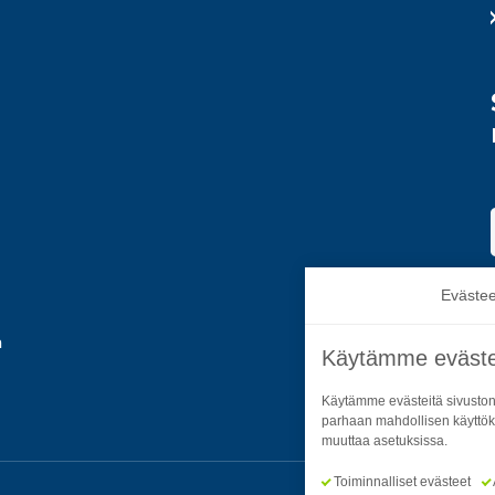
Evästee
a
Käytämme eväste
Käytämme evästeitä sivuston
parhaan mahdollisen käyttök
muuttaa asetuksissa.
Toiminnalliset evästeet