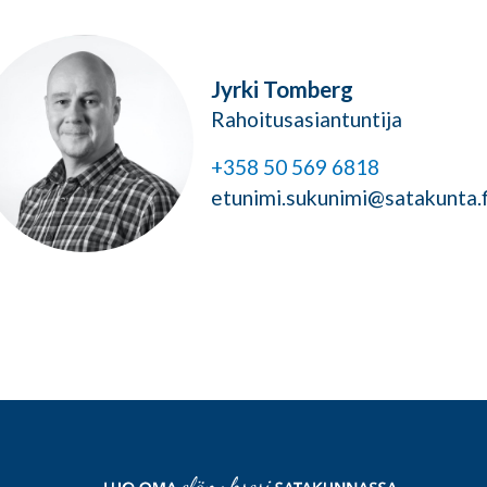
Jyrki Tomberg
Rahoitusasiantuntija
+358 50 569 6818
etunimi.sukunimi@satakunta.f