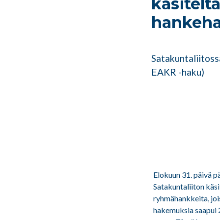
käsitelt
hankeha
Satakuntaliitos
EAKR -haku)
Elokuun 31. päivä 
Satakuntaliiton käs
ryhmähankkeita, jo
hakemuksia saapui 2