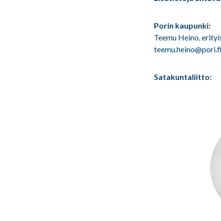
Porin kaupunki:
Teemu Heino, erityi
teemu.heino@pori.f
Satakuntaliitto: