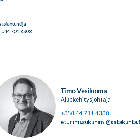
sasiantuntija
i 044 701 8303
Timo Vesiluoma
Aluekehitysjohtaja
+358 44 711 4330
etunimi.sukunimi@satakunta.f