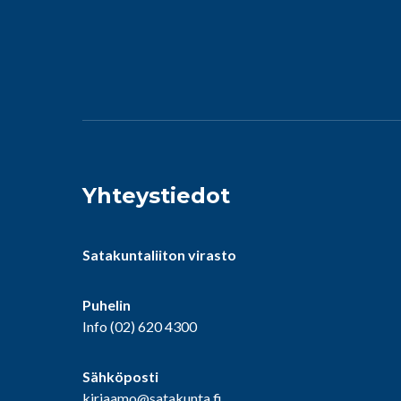
Yhteystiedot
Satakuntaliiton virasto
Puhelin
Info
(02) 620 4300
Sähköposti
kirjaamo@satakunta.fi