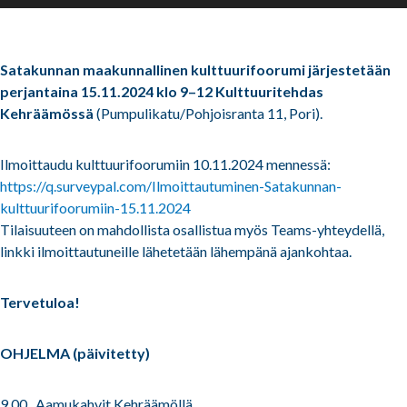
Satakunnan maakunnallinen kulttuurifoorumi järjestetään
perjantaina 15.11.2024 klo 9–12 Kulttuuritehdas
Kehräämössä
(Pumpulikatu/Pohjoisranta 11, Pori).
Ilmoittaudu kulttuurifoorumiin 10.11.2024 mennessä:
https://q.surveypal.com/Ilmoittautuminen-Satakunnan-
kulttuurifoorumiin-15.11.2024
Tilaisuuteen on mahdollista osallistua myös Teams-yhteydellä,
linkki ilmoittautuneille lähetetään lähempänä ajankohtaa.
Tervetuloa!
OHJELMA (päivitetty)
9.00 Aamukahvit Kehräämöllä