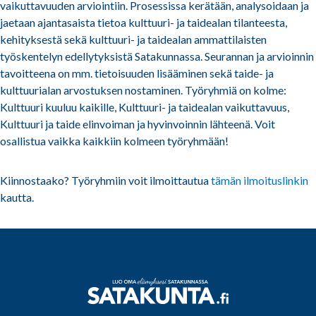
vaikuttavuuden arviointiin. Prosessissa kerätään, analysoidaan ja
jaetaan ajantasaista tietoa kulttuuri- ja taidealan tilanteesta,
kehityksestä sekä kulttuuri- ja taidealan ammattilaisten
työskentelyn edellytyksistä Satakunnassa. Seurannan ja arvioinnin
tavoitteena on mm. tietoisuuden lisääminen sekä taide- ja
kulttuurialan arvostuksen nostaminen. Työryhmiä on kolme:
Kulttuuri kuuluu kaikille, Kulttuuri- ja taidealan vaikuttavuus,
Kulttuuri ja taide elinvoiman ja hyvinvoinnin lähteenä. Voit
osallistua vaikka kaikkiin kolmeen työryhmään!
Kiinnostaako? Työryhmiin voit ilmoittautua
tämän ilmoituslinkin
kautta.