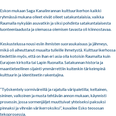
Eskon mukaan Saga Kanalinrannan kulttuurikerhon kaikki
ryhmässä mukana olleet eivät olleet satakuntalaisia, vaikka
Raumalla nykyään asuvatkin ja siksi pohdinta satakuntalaisesta
luonteenlaadusta ja olemassa olemisen tavasta oli kiinnostavaa.
Keskustelussa nousi esiin ihmisten suorasukaisuus ja jähmeys,
mikä oli aiheuttanut muualta tulleille ihmetystä. Kulttuurikerhossa
tiedettiin myös, että on ihan eri asia olla kotoisin Raumalta kuin
Eurajoen kirkolta tai Lapin Ruonalta. Satakunnan historia ja
maantieteellinen sijainti ymmärrettiin kuitenkin tärkeimpinä
kulttuurin ja identiteetin rakentajina.
”Työskentely sormiväreillä ja rajatulla väripaletilla; keltainen,
sininen, valkoinen ja musta tehtävän annon mukaan, käynnisti
prosessin, jossa sormenjäljet muuttuivat yhteiseksi paksuksi
pinnaksi ja vihreän värikerroksiksi”, kuvailee Esko teososan
tekoprosessia.