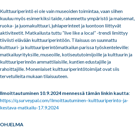
Kulttuuriperintö ei ole vain museoiden toimintaa, vaan siihen
kuuluu myös esimerkiksi taide, rakennettu ympäristö ja maisemat,
ruoka- ja juomakulttuuri, juhlaperinteet ja luontoon liittyvät
aktiviteetit. Matkailusta tuttu ”live like a local” -trendi limittyy
tiiviisti elävään kulttuuriperintöön. Tilaisuus on suunnattu
kulttuuri- ja kulttuuriperintömatkailun parissa työskenteleville:
matkailuyrityksille, museoille, kotiseututoimijoille ja kulttuurin ja
kulttuuriperinnön ammattilaisille, kuntien edustajille ja
rahoittajille. Monenlaiset kulttuuriperintötoimijat ovat siis
tervetulleita mukaan tilaisuuteen.
Ilmoittautuminen 10.9.2024 mennessä tämän linkin kautta
:
https://q.surveypal.com/Ilmoittautuminen–kulttuuriperinto-ja-
kestava-matkailu-17.9.2024
OHJELMA