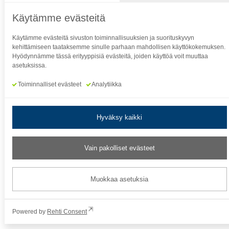
e
Käytämme evästeitä
o
w
Käytämme evästeitä sivuston toiminnallisuuksien ja suorituskyvyn
n
kehittämiseen taataksemme sinulle parhaan mahdollisen käyttökokemuksen.
Hyödynnämme tässä erityyppisiä evästeitä, joiden käyttöä voit muuttaa
e
asetuksissa.
r
o
Toiminnalliset evästeet
Analytiikka
f
t
Hyväksy kaikki
h
i
s
Vain pakolliset evästeet
w
e
Muokkaa asetuksia
b
s
i
Powered by
Rehti Consent
t