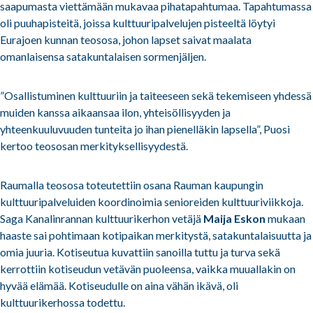
saapumasta viettämään mukavaa pihatapahtumaa. Tapahtumassa
oli puuhapisteitä, joissa kulttuuripalvelujen pisteeltä löytyi
Eurajoen kunnan teososa, johon lapset saivat maalata
omanlaisensa satakuntalaisen sormenjäljen.
”Osallistuminen kulttuuriin ja taiteeseen sekä tekemiseen yhdessä
muiden kanssa aikaansaa ilon, yhteisöllisyyden ja
yhteenkuuluvuuden tunteita jo ihan pienelläkin lapsella”, Puosi
kertoo teososan merkityksellisyydestä.
Raumalla teososa toteutettiin osana Rauman kaupungin
kulttuuripalveluiden koordinoimia senioreiden kulttuuriviikkoja.
Saga Kanalinrannan kulttuurikerhon vetäjä
Maija Eskon
mukaan
haaste sai pohtimaan kotipaikan merkitystä, satakuntalaisuutta ja
omia juuria.
Kotiseutua kuvattiin sanoilla tuttu ja turva sekä
kerrottiin kotiseudun vetävän puoleensa, vaikka muuallakin on
hyvää elämää. Kotiseudulle on aina vähän ikävä, oli
kulttuurikerhossa todettu.