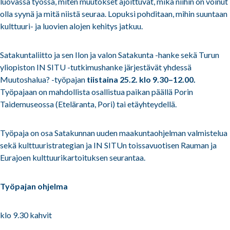
luovassa työssä, miten muutokset ajoittuvat, mikä niihin on voinut
olla syynä ja mitä niistä seuraa. Lopuksi pohditaan, mihin suuntaan
kulttuuri- ja luovien alojen kehitys jatkuu.
Satakuntaliitto ja sen Ilon ja valon Satakunta -hanke sekä Turun
yliopiston IN SITU -tutkimushanke järjestävät yhdessä
Muutoshalua? -työpajan
tiistaina 25.2. klo 9.30–12.00.
Työpajaan on mahdollista osallistua paikan päällä Porin
Taidemuseossa (Eteläranta, Pori) tai etäyhteydellä.
Työpaja on osa Satakunnan uuden maakuntaohjelman valmistelua
sekä kulttuuristrategian ja IN SITUn toissavuotisen Rauman ja
Eurajoen kulttuurikartoituksen seurantaa.
Työpajan ohjelma
klo 9.30 kahvit