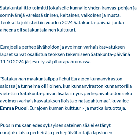
Satakuntaliitto toimitti jokaiselle kunnalle yhden kanvas-pohjan ja
sormivärejä väreissä sininen, keltainen, valkoinen ja musta.
Teoksella juhlistettiin vuoden 2024 Satakunta-päivää, jonka
aiheena oli satakuntalainen kulttuuri.
Eurajoella perhepäivähoidon ja avoimen varhaiskasvatuksen
lapset saivat osallistua teoksen tekemiseen Satakunta-päivänä
11.10.2024 järjestetyssä pihatapahtumassa.
”Satakunnan maakuntalippu liehui Eurajoen kunnanviraston
salossa ja tunnelma oli iloinen, kun kunnanviraston kunnantorilla
vietettiin Satakunta-päivän lisäksi myös perhepäivähoidon sekä
avoimen varhaiskasvatuksen iloista pihatapahtumaa”, kuvailee
Emma Puosi
,
Eurajoen kunnan kulttuuri- ja matkailutuottaja.
Puosin mukaan edes syksyisen sateinen sää ei estänyt
eurajokelaisia perheitä ja perhepäivähoitajia lapsineen