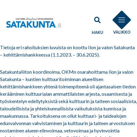
VALIKKO
HAKU
Tietoja eri rahoituksien luvuista on koottu Ilon ja valon Satakunta
– kehittämishankkeessa (1.1.2023. – 30.6.2025).
Satakuntaliiton koordinoima, OKMn osarahoittama Ilon ja valon
Satakunta – kuntien kulttuuritoiminnan alueellisen
kehittämishankkeen yhtenä toimenpiteenä oli ajantasaisen tiedon
kerääminen kulttuurialan ammattilaisten arjesta, osaamisesta ja
työskentelyn edellytyksistä sekä kulttuurin ja taiteen sosiaalisista,
taloudellisista ja yhteiskunnallisista vaikutuksista kunnissa ja
maakunnassa. Tarkoituksena on ollut kulttuuri- ja taidealojen
edunvalvonnan vahvistaminen ja kulttuurin ja taiteen arvostuksen
nostaminen alueen elinvoimaa, vetovoimaa ja hyvinvointia