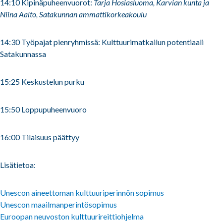
14:10 Kipinäpuheenvuorot:
Tarja Hosiasluoma, Karvian kunta ja
Niina Aalto, Satakunnan ammattikorkeakoulu
14:30 Työpajat pienryhmissä: Kulttuurimatkailun potentiaali
Satakunnassa
15:25 Keskustelun purku
15:50 Loppupuheenvuoro
16:00 Tilaisuus päättyy
Lisätietoa:
Unescon aineettoman kulttuuriperinnön sopimus
Unescon maailmanperintösopimus
Euroopan neuvoston kulttuurireittiohjelma