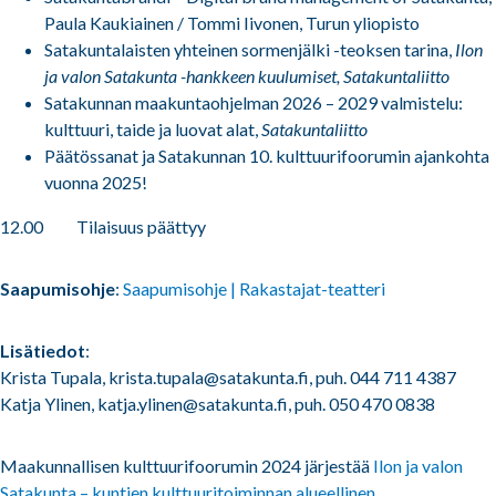
Paula Kaukiainen / Tommi Iivonen, Turun yliopisto
Satakuntalaisten yhteinen sormenjälki -teoksen tarina,
Ilon
ja valon Satakunta -hankkeen kuulumiset, Satakuntaliitto
Satakunnan maakuntaohjelman 2026 – 2029 valmistelu:
kulttuuri, taide ja luovat alat,
Satakuntaliitto
Päätössanat ja Satakunnan 10. kulttuurifoorumin ajankohta
vuonna 2025!
12.00 Tilaisuus päättyy
Saapumisohje
:
Saapumisohje | Rakastajat-teatteri
Lisätiedot
:
Krista Tupala, krista.tupala@satakunta.fi, puh. 044 711 4387
Katja Ylinen, katja.ylinen@satakunta.fi, puh. 050 470 0838
Maakunnallisen kulttuurifoorumin 2024 järjestää
Ilon ja valon
Satakunta – kuntien kulttuuritoiminnan alueellinen