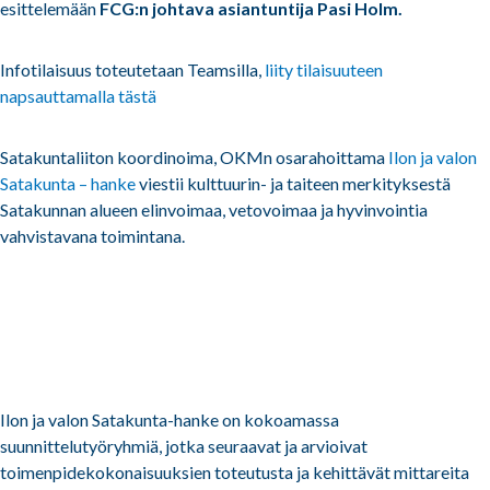
esittelemään
FCG:n johtava asiantuntija Pasi Holm.
Infotilaisuus toteutetaan Teamsilla,
liity tilaisuuteen
napsauttamalla tästä
Satakuntaliiton koordinoima, OKMn osarahoittama
Ilon ja valon
Satakunta – hanke
viestii kulttuurin- ja taiteen merkityksestä
Satakunnan alueen elinvoimaa, vetovoimaa ja hyvinvointia
vahvistavana toimintana.
Ilon ja valon Satakunta-hanke on kokoamassa
suunnittelutyöryhmiä, jotka seuraavat ja arvioivat
toimenpidekokonaisuuksien toteutusta ja kehittävät mittareita