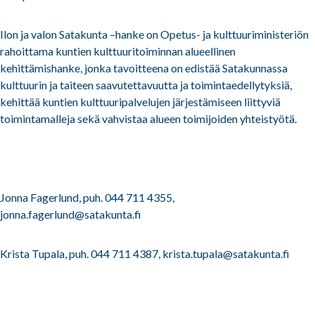
Ilon ja valon Satakunta –hanke on Opetus- ja kulttuuriministeriön
rahoittama kuntien
kulttuuritoiminnan alueellinen
kehittämishanke, jonka tavoitteena on edistää Satakunnassa
kulttuurin ja taiteen saavutettavuutta ja toimintaedellytyksiä,
kehittää kuntien kulttuuripalvelujen järjestämiseen liittyviä
toimintamalleja sekä vahvistaa alueen toimijoiden yhteistyötä.
Jonna Fagerlund, puh. 044 711 4355,
jonna.fagerlund@satakunta.fi
Krista Tupala, puh. 044 711 4387, krista.tupala@satakunta.fi