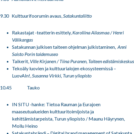
9.30 Kulttuurifoorumin avaus,
Satakuntaliitto
Rakastajat -teatterin esittely,
Karoliina Ailasmaa / Henri
Välikangas
Satakunnan julkisen taiteen ohjelman julkistaminen,
Anni
Saisto Porin taidemuseo
Taikerit,
Ville Kirjanen / Tiina Puranen, Taiteen edistämiskeskus
Tekoäly luovien ja kulttuurialojen ekosysteemissä –
LuovAIn!,
Susanna Virkki, Turun yliopisto
10.45 Tauko
IN SITU -hanke: Tietoa Rauman ja Eurajoen
maaseutualueiden kulttuuritoimijoista ja
kehittämistarpeista,
Turun yliopisto / Maunu Häyrynen,
Mollu Heino
Satakuntabrändi – Digital brand management of Satakunta
,