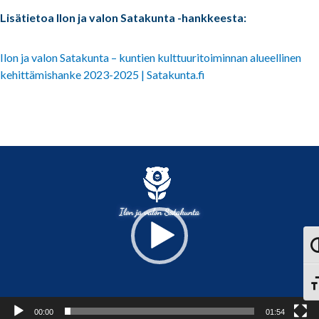
Lisätietoa Ilon ja valon Satakunta -hankkeesta:
Ilon ja valon Satakunta – kuntien kulttuuritoiminnan alueellinen
kehittämishanke 2023-2025 | Satakunta.fi
Videotoistin
Vai
Vai
00:00
01:54