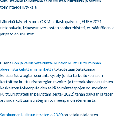
vahvistavana toimintana sekä edistää kulttuurin ja taiteen
toimintaedellytyksiä.
Lähteinä käytetty mm. OKM:n tilastopalvelut, EURA2021-
tietopalvelu, Maaseutuverkoston hankerekisteri, eri säätiöiden ja
järjestöjen sivustot.
Osana
Ilon ja valon Satakunta- kuntien kulttuuritoiminnan
alueellista kehittämishanketta
toteutetaan Satakunnan
kulttuuristrategian seurantakysely, jonka tarkoituksena on
kartoittaa kulttuuristrategian tavoite- ja teemakokonaisuuksien
keskeisten toimenpiteiden sekä toimintatapojen edistyminen
kulttuuristrategian päivittämisestä (2022) tähän päivään ja täten
arvioida kulttuuristrategian toimeenpanon etenemistä.
Satakunnan kulttuuristrategia 2030
on satakuntalaisten