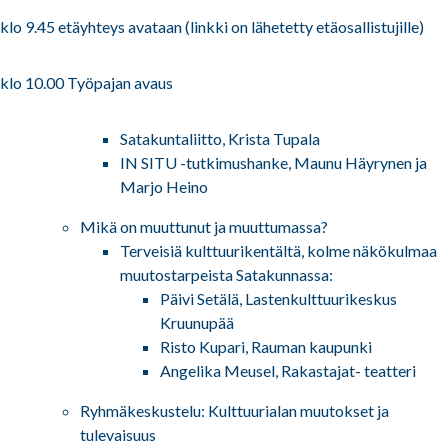
klo 9.45 etäyhteys avataan (linkki on lähetetty etäosallistujille)
klo 10.00 Työpajan avaus
Satakuntaliitto, Krista Tupala
IN SITU -tutkimushanke, Maunu Häyrynen ja
Marjo Heino
Mikä on muuttunut ja muuttumassa?
Terveisiä kulttuurikentältä, kolme näkökulmaa
muutostarpeista Satakunnassa:
Päivi Setälä,
Lastenkulttuurikeskus
Kruunupää
Risto Kupari, Rauman kaupunki
Angelika Meusel, Rakastajat- teatteri
Ryhmäkeskustelu: Kulttuurialan muutokset ja
tulevaisuus