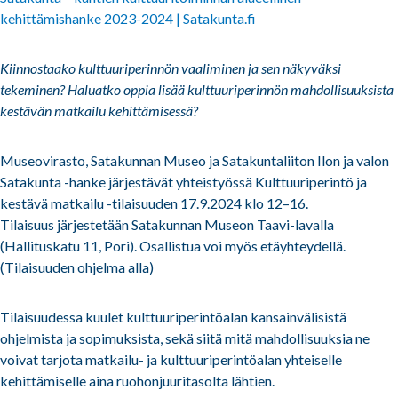
kehittämishanke 2023-2024 | Satakunta.fi
Kiinnostaako kulttuuriperinnön vaaliminen ja sen näkyväksi
tekeminen? Haluatko oppia lisää kulttuuriperinnön mahdollisuuksista
kestävän matkailu kehittämisessä?
Museovirasto, Satakunnan Museo ja Satakuntaliiton Ilon ja valon
Satakunta -hanke järjestävät yhteistyössä Kulttuuriperintö ja
kestävä matkailu -tilaisuuden 17.9.2024 klo 12–16.
Tilaisuus järjestetään Satakunnan Museon Taavi-lavalla
(Hallituskatu 11, Pori). Osallistua voi myös etäyhteydellä.
(Tilaisuuden ohjelma alla)
Tilaisuudessa kuulet kulttuuriperintöalan kansainvälisistä
ohjelmista ja sopimuksista, sekä siitä mitä mahdollisuuksia ne
voivat tarjota matkailu- ja kulttuuriperintöalan yhteiselle
kehittämiselle aina ruohonjuuritasolta lähtien.