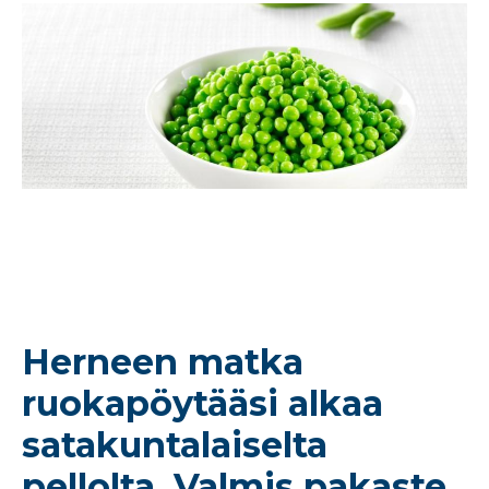
Herneen matka
ruokapöytääsi alkaa
satakuntalaiselta
pellolta. Valmis pakaste