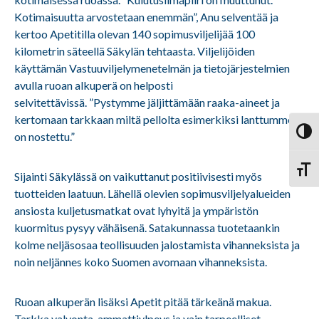
Kotimaisuutta arvostetaan enemmän”, Anu selventää ja
kertoo Apetitilla olevan 140 sopimusviljelijää 100
kilometrin säteellä Säkylän tehtaasta. Viljelijöiden
käyttämän Vastuuviljelymenetelmän ja tietojärjestelmien
avulla ruoan alkuperä on helposti
selvitettävissä. ”Pystymme jäljittämään raaka-aineet ja
kertomaan tarkkaan miltä pellolta esimerkiksi lanttumme
Vaihd
on nostettu.”
Vaihd
Sijainti Säkylässä on vaikuttanut positiivisesti myös
tuotteiden laatuun. Lähellä olevien sopimusviljelyalueiden
ansiosta kuljetusmatkat ovat lyhyitä ja ympäristön
kuormitus pysyy vähäisenä. Satakunnassa tuotetaankin
kolme neljäsosaa teollisuuden jalostamista vihanneksista ja
noin neljännes koko Suomen avomaan vihanneksista.
Ruoan alkuperän lisäksi Apetit pitää tärkeänä makua.
Tarkka valvonta, ammattiylpeys ja vain tarpeelliset