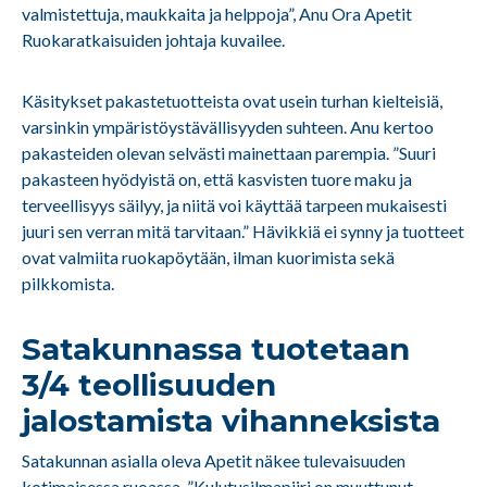
valmistettuja, maukkaita ja helppoja”, Anu Ora Apetit
Ruokaratkaisuiden johtaja kuvailee.
Käsitykset pakastetuotteista ovat usein turhan kielteisiä,
varsinkin ympäristöystävällisyyden suhteen. Anu kertoo
pakasteiden olevan selvästi mainettaan parempia.
”Suuri
pakasteen hyödyistä on, että kasvisten tuore maku ja
terveellisyys säilyy, ja niitä voi käyttää tarpeen mukaisesti
juuri sen verran mitä tarvitaan.” Hävikkiä ei synny ja tuotteet
ovat valmiita ruokapöytään, ilman kuorimista sekä
pilkkomista.
Satakunnassa tuotetaan
3/4 teollisuuden
jalostamista vihanneksista
Satakunnan asialla oleva Apetit näkee tulevaisuuden
kotimaisessa ruoassa. ”Kulutusilmapiiri on muuttunut.