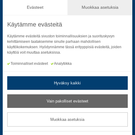
Hallinto ja päätöksenteko
Evästeet
Muokkaa asetuksia
Käytämme evästeitä
Seuraa sosiaalisessa mediassa
Käytämme evästeitä sivuston toiminnallisuuksien ja suorituskyvyn
kehittämiseen taataksemme sinulle parhaan mahdollisen
käyttökokemuksen. Hyödynnämme tässä erityyppisiä evästeitä, joiden
Neliön mallinen ikoni, joka kuvastaa f-kirjainta.
Neliön mallinen ikoni, joka kuvastaa f-kirjainta.
Neliön mallinen ikoni, joka kuvastaa kame
Neliön mallinen ikoni, jonka sisäll
Neliön mallinen ikoni, jok
Neliön mallinen i
käyttöä voit muuttaa asetuksissa.
Toiminnalliset evästeet
Analytiikka
Hyväksy kaikki
Tietosuoja- ja rekisteriselosteet
|
Saavutettavuusseloste
Vain pakolliset evästeet
Muokkaa evästeasetuksia
Muokkaa asetuksia
© 2026 Satakuntaliitto. All Rights Reserved.