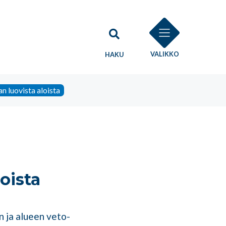
VALIKKO
HAKU
n luovista aloista
oista
n ja alueen veto-