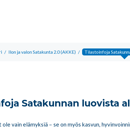
i
/
Ilon ja valon Satakunta 2.0 (AKKE)
/
Tilastoinfoja Satakunna
nfoja Satakunnan luovista al
t ole vain elämyksiä – se on myös kasvun, hyvinvoinni