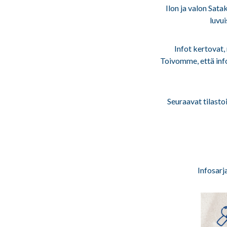
Ilon ja valon Sata
luvui
Infot kertovat
Toivomme, että info
Seuraavat tilastoi
Infosarj