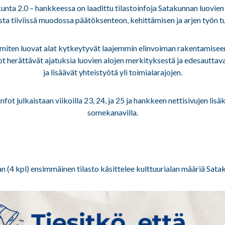
kunta 2.0 – hankkeessa on laadittu tilastoinfoja Satakunnan luovien
sta tiiviissä muodossa päätöksenteon, kehittämisen ja arjen työn t
, miten luovat alat kytkeytyvät laajemmin elinvoiman rakentamisee
t herättävät ajatuksia luovien alojen merkityksestä ja edesauttav
ja lisäävät yhteistyötä yli toimialarajojen.
nfot julkaistaan viikoilla 23, 24, ja 25 ja hankkeen nettisivujen lisä
somekanavilla.
an (4 kpl) ensimmäinen tilasto käsittelee kulttuurialan määriä Sata