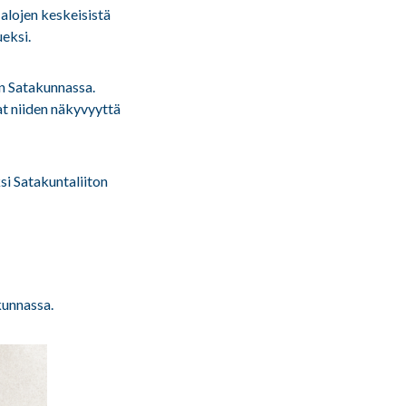
 alojen keskeisistä
ueksi.
n Satakunnassa.
at niiden näkyvyyttä
ksi Satakuntaliiton
kunnassa.