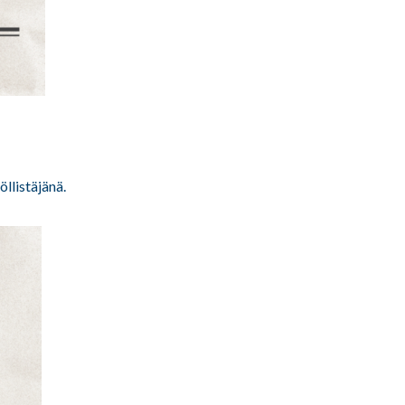
öllistäjänä.