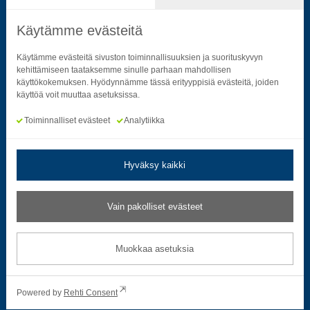
Käytämme evästeitä
Seuraa sosiaalisessa mediassa
Käytämme evästeitä sivuston toiminnallisuuksien ja suorituskyvyn
kehittämiseen taataksemme sinulle parhaan mahdollisen
käyttökokemuksen. Hyödynnämme tässä erityyppisiä evästeitä, joiden
Neliön mallinen ikoni, joka kuvastaa f-kirjainta.
Neliön mallinen ikoni, joka kuvastaa f-kirjainta.
Neliön mallinen ikoni, joka kuvastaa kame
Neliön mallinen ikoni, jonka sisäll
Neliön mallinen ikoni, jok
Neliön mallinen i
käyttöä voit muuttaa asetuksissa.
Toiminnalliset evästeet
Analytiikka
Hyväksy kaikki
Tietosuoja- ja rekisteriselosteet
|
Saavutettavuusseloste
Vain pakolliset evästeet
Muokkaa evästeasetuksia
Muokkaa asetuksia
© 2026 Satakuntaliitto. All Rights Reserved.
Powered by
Rehti Consent