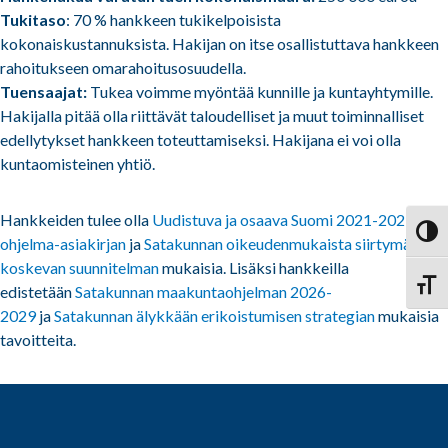
Tukitaso
: 70 % hankkeen tukikelpoisista
kokonaiskustannuksista. Hakijan on itse osallistuttava hankkeen
rahoitukseen omarahoitusosuudella.
Tuensaajat:
Tukea voimme myöntää kunnille ja kuntayhtymille.
Hakijalla pitää olla riittävät taloudelliset ja muut toiminnalliset
edellytykset hankkeen toteuttamiseksi. Hakijana ei voi olla
kuntaomisteinen yhtiö.
Hankkeiden tulee olla
Uudistuva ja osaava Suomi 2021-2027 -
Vaihd
ohjelma-asiakirjan
ja
Satakunnan oikeudenmukaista siirtymää
koskevan suunnitelman
mukaisia. Lisäksi hankkeilla
Vaihd
edistetään
Satakunnan maakuntaohjelman 2026-
2029
ja
Satakunnan älykkään erikoistumisen strategian
mukaisia
tavoitteita.