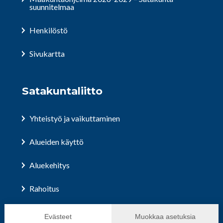
suunnitelmaa
Henkilöstö
Sivukartta
Satakuntaliitto
Yhteistyö ja vaikuttaminen
Alueiden käyttö
Aluekehitys
Rahoitus
Hallinto ja päätöksenteko
Evästeet
Muokkaa asetuksia