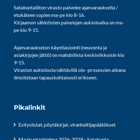
Satakuntaliiton virasto palvelee ajanvarauksella /
etukäteen sopien ma-pe klo 8-16.
Kirjaamon sähköisten palvelujen aukioloaika on ma-
pe klo 9-15.
Ajanvaraukseton käyntiasiointi (neuvonta ja
asiakirjojen jättö) on mahdollista keskiviikkoisin klo
9-15.
Viraston aukiolosta nähtävillä olo -prosessien aikana
ilmoitetaan tapauskohtaisesti erikseen.
Pikalinkit
Esityslistat, pöytäkirjat, viranhaltijapäätökset
Maakuntaohjelma 2026-2029 – Satakunta