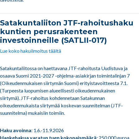
Satakuntaliiton JTF-rahoitushaku
kuntien perusrakenteen
investoinneille (SATLII-017)
Lue koko hakuilmoitus täältä
Satakuntaliitossa on haettavana JTF-rahoitusta Uudistuva ja
osaava Suomi 2021-2027 -ohjelma-asiakirjan toimintalinjan 7
(Oikeudenmukaisen siirtymän Suomi) erityistavoitteesta 7.1.
(Turpeesta luopumisen alueellisesti oikeudenmukainen
siirtymä). JTF-rahoitus kohdennetaan Satakunnan
oikeudenmukaista siirtymää koskevan suunnitelman (JTF-
suunnitelma) mukaisiin toimiin.
Haku avoinna
: 1.6.-11.9.2026
Hankehakua varatun tuen kokonaismäärä:
250 000 euroa