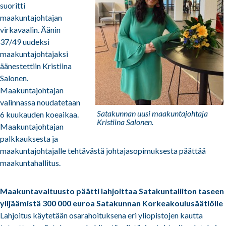
suoritti
maakuntajohtajan
virkavaalin. Äänin
37/49 uudeksi
maakuntajohtajaksi
äänestettiin Kristiina
Salonen.
Maakuntajohtajan
valinnassa noudatetaan
Satakunnan uusi maakuntajohtaja
6 kuukauden koeaikaa.
Kristiina Salonen.
Maakuntajohtajan
palkkauksesta ja
maakuntajohtajalle tehtävästä johtajasopimuksesta päättää
maakuntahallitus.
Maakuntavaltuusto päätti lahjoittaa Satakuntaliiton taseen
ylijäämistä 300 000 euroa Satakunnan Korkeakoulusäätiölle
Lahjoitus käytetään osarahoituksena eri yliopistojen kautta