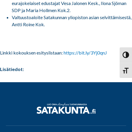
eurajokelaiset edustajat Vesa Jalonen Kesk., Ilona Sjöman
SDP ja Maria Hollmen Kok.2.
Valtuustoaloite Satakunnan yliopiston asian selvittämisestä,
Antti Roine Kok.
Linkki kokouksen esityslistaan:
https://bit.ly/3Yj0qnJ
Vaihd
Lisätiedot:
Vaihd