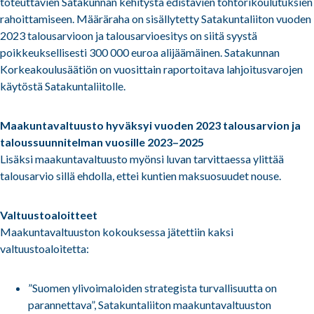
toteuttavien Satakunnan kehitystä edistävien tohtorikoulutuksien
rahoittamiseen. Määräraha on sisällytetty Satakuntaliiton vuoden
2023 talousarvioon ja talousarvioesitys on siitä syystä
poikkeuksellisesti 300 000 euroa alijäämäinen. Satakunnan
Korkeakoulusäätiön on vuosittain raportoitava lahjoitusvarojen
käytöstä Satakuntaliitolle.
Maakuntavaltuusto hyväksyi vuoden 2023 talousarvion ja
taloussuunnitelman vuosille 2023–2025
Lisäksi maakuntavaltuusto myönsi luvan tarvittaessa ylittää
talousarvio sillä ehdolla, ettei kuntien maksuosuudet nouse.
Valtuustoaloitteet
Maakuntavaltuuston kokouksessa jätettiin kaksi
valtuustoaloitetta:
”Suomen ylivoimaloiden strategista turvallisuutta on
parannettava”, Satakuntaliiton maakuntavaltuuston