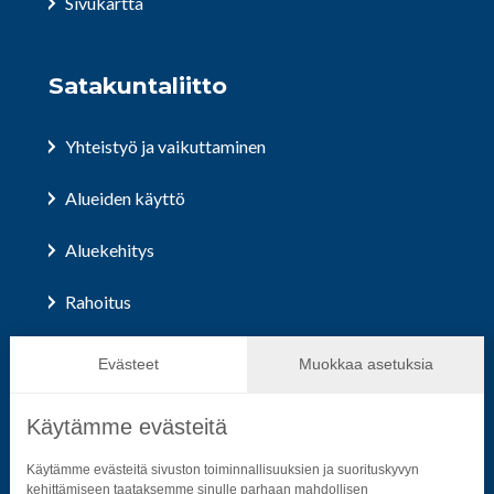
Sivukartta
Satakuntaliitto
Yhteistyö ja vaikuttaminen
Alueiden käyttö
Aluekehitys
Rahoitus
Hallinto ja päätöksenteko
Evästeet
Muokkaa asetuksia
Käytämme evästeitä
Seuraa sosiaalisessa mediassa
Käytämme evästeitä sivuston toiminnallisuuksien ja suorituskyvyn
kehittämiseen taataksemme sinulle parhaan mahdollisen