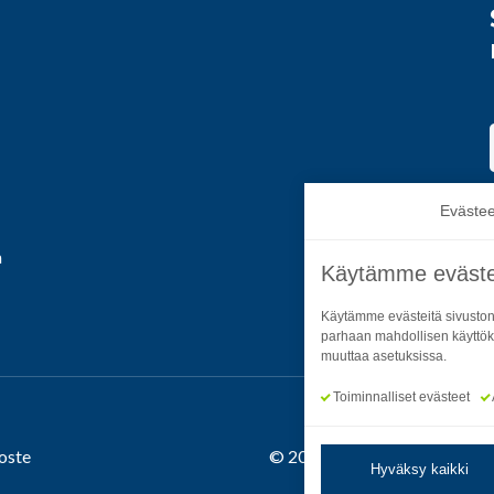
Evästee
a
Käytämme eväste
Käytämme evästeitä sivuston
parhaan mahdollisen käyttök
muuttaa asetuksissa.
Toiminnalliset evästeet
oste
© 2026 Satakuntaliitto. All R
Hyväksy kaikki