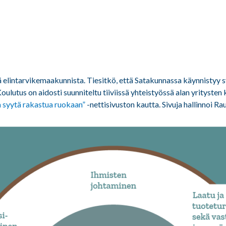
elintarvikemaakunnista. Tiesitkö, että Satakunnassa käynnistyy s
lutus on aidosti suunniteltu tiiviissä yhteistyössä alan yrityste
 syytä rakastua ruokaan”
-nettisivuston kautta. Sivuja hallinnoi R