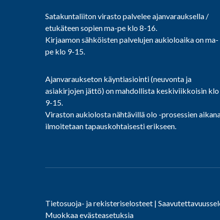
Satakuntaliiton virasto palvelee ajanvarauksella /
etukäteen sopien ma-pe klo 8-16.
Kirjaamon sähköisten palvelujen aukioloaika on ma-
pe klo 9-15.
Ajanvaraukseton käyntiasiointi (neuvonta ja
asiakirjojen jättö) on mahdollista keskiviikkoisin klo
9-15.
Viraston aukiolosta nähtävillä olo -prosessien aikan
ilmoitetaan tapauskohtaisesti erikseen.
Tietosuoja- ja rekisteriselosteet
|
Saavutettavuussel
Muokkaa evästeasetuksia