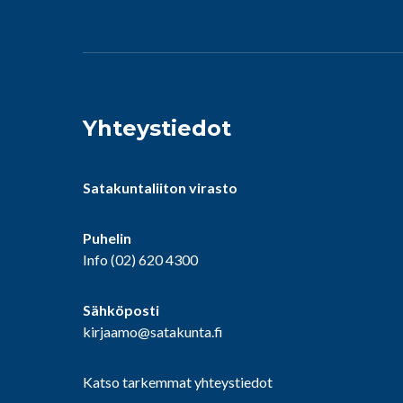
Yhteystiedot
Satakuntaliiton virasto
Puhelin
Info
(02) 620 4300
Sähköposti
kirjaamo@satakunta.fi
Katso tarkemmat yhteystiedot