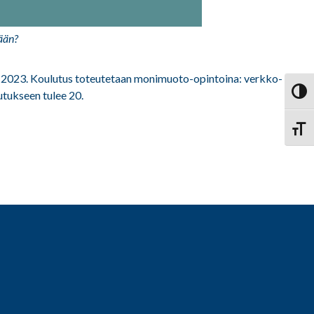
ään?
a 2023. Koulutus toteutetaan monimuoto-opintoina: verkko-
Vaihd
utukseen tulee 20.
Vaihd