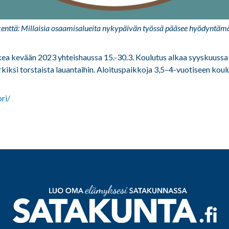
kenttä: Millaisia osaamisalueita nykypäivän työssä pääsee hyödyntäm
kea kevään 2023 yhteishaussa 15.-30.3. Koulutus alkaa syyskuuss
kiksi torstaista lauantaihin. Aloituspaikkoja 3,5–4-vuotiseen koul
ri/