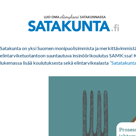
Satakunta on yksi Suomen monipuolisimmista ja merkittävimmistä 
elintarviketuotantoon suuntautuva insinöörikoulutus SAMK:ssa! Kou
lukemassa lisää koulutuksesta sekä elintarvikealasta
“Satatakunta