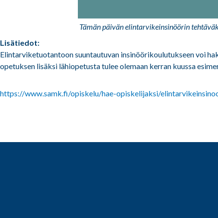
Tämän päivän elintarvikeinsinöörin tehtävä
Lisätiedot:
Elintarviketuotantoon suuntautuvan insinöörikoulutukseen voi ha
opetuksen lisäksi lähiopetusta tulee olemaan kerran kuussa esimer
https://www.samk.fi/opiskelu/hae-opiskelijaksi/elintarvikeinsinoo