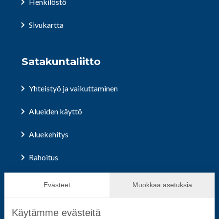
Henkilöstö
Sivukartta
Satakuntaliitto
Yhteistyö ja vaikuttaminen
Alueiden käyttö
Aluekehitys
Rahoitus
Hallinto ja päätöksenteko
Evästeet
Muokkaa asetuksia
Käytämme evästeitä
Seuraa sosiaalisessa mediassa