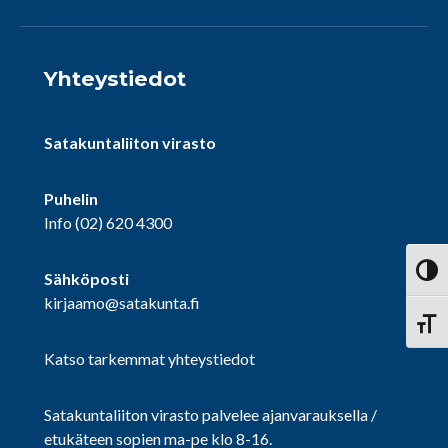
Yhteystiedot
Satakuntaliiton virasto
Puhelin
Info
(02) 620 4300
Vaihd
Sähköposti
kirjaamo@satakunta.fi
Vaihd
Katso tarkemmat yhteystiedot
Satakuntaliiton virasto palvelee ajanvarauksella /
etukäteen sopien ma-pe klo 8-16.