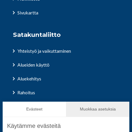
Sivukartta
Satakuntaliitto
Yhteistyö ja vaikuttaminen
Alueiden käyttö
Aluekehitys
Rahoitus
Hallinto ja päätöksenteko
Evästeet
Muokkaa asetuksia
Käytämme evästeitä
Seuraa sosiaalisessa mediassa