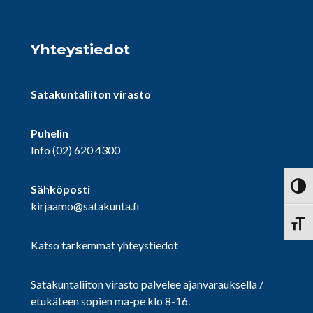
Yhteystiedot
Satakuntaliiton virasto
Puhelin
Info
(02) 620 4300
Sähköposti
Vaihd
kirjaamo@satakunta.fi
Vaihd
Katso tarkemmat yhteystiedot
Satakuntaliiton virasto palvelee ajanvarauksella /
etukäteen sopien ma-pe klo 8-16.