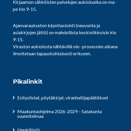
Kirjaamon sähköisten palvelujen aukioloaika on ma-
pe klo 9-15.
Ajanvaraukseton käyntiasiointi (neuvonta ja
asiakirjojen jättö) on mahdollista keskiviikkoisin klo
9-15.
Viraston aukiolosta nähtävillä olo -prosessien aikana
ilmoitetaan tapauskohtaisesti erikseen.
Pikalinkit
Esityslistat, pöytäkirjat, viranhaltijapäätökset
Maakuntaohjelma 2026-2029 – Satakunta
suunnitelmaa
Henkilöstö