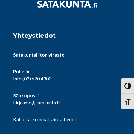
Yhteystiedot
Satakuntaliiton virasto
Puhelin
Info
(02) 620 4300
Vaihd
Sähköposti
kirjaamo@satakunta.fi
Vaihd
Katso tarkemmat yhteystiedot