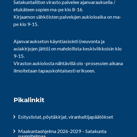
Satakuntaliiton virasto palvelee ajanvarauksella /
etukäteen sopien ma-pe klo 8-16.
Kirjaamon sähköisten palvelujen aukioloaika on ma-
pe klo 9-15.
Ajanvaraukseton käyntiasiointi (neuvonta ja
asiakirjojen jättö) on mahdollista keskiviikkoisin klo
9-15.
Viraston aukiolosta nähtävillä olo -prosessien aikana
ilmoitetaan tapauskohtaisesti erikseen.
Pikalinkit
Esityslistat, pöytäkirjat, viranhaltijapäätökset
Maakuntaohjelma 2026-2029 – Satakunta
suunnitelmaa