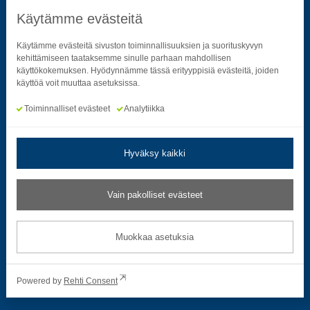
Käytämme evästeitä
Seuraa sosiaalisessa mediassa
Käytämme evästeitä sivuston toiminnallisuuksien ja suorituskyvyn
kehittämiseen taataksemme sinulle parhaan mahdollisen
käyttökokemuksen. Hyödynnämme tässä erityyppisiä evästeitä, joiden
Neliön mallinen ikoni, joka kuvastaa f-kirjainta.
Neliön mallinen ikoni, joka kuvastaa f-kirjainta.
Neliön mallinen ikoni, joka kuvastaa kame
Neliön mallinen ikoni, jonka sisäll
Neliön mallinen ikoni, jok
Neliön mallinen i
käyttöä voit muuttaa asetuksissa.
Toiminnalliset evästeet
Analytiikka
Hyväksy kaikki
Tietosuoja- ja rekisteriselosteet
|
Saavutettavuusseloste
Vain pakolliset evästeet
Muokkaa evästeasetuksia
Muokkaa asetuksia
© 2026 Satakuntaliitto. All Rights Reserved.
Powered by
Rehti Consent