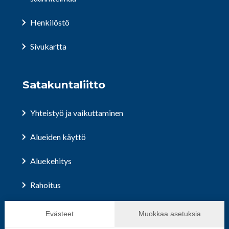
Henkilöstö
Sivukartta
Satakuntaliitto
Yhteistyö ja vaikuttaminen
Alueiden käyttö
Aluekehitys
Rahoitus
Hallinto ja päätöksenteko
Evästeet
Muokkaa asetuksia