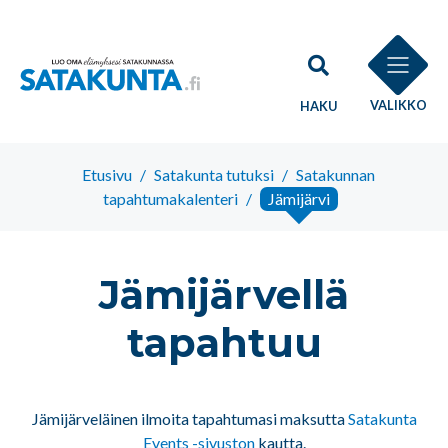
VALIKKO
HAKU
Etusivu
/
Satakunta tutuksi
/
Satakunnan
tapahtumakalenteri
/
Jämijärvi
Jämijärvellä
tapahtuu
Jämijärveläinen ilmoita tapahtumasi maksutta
Satakunta
Events -sivuston
kautta.