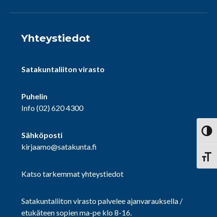
Yhteystiedot
Satakuntaliiton virasto
Puhelin
Info
(02) 620 4300
Vaihd
Sähköposti
kirjaamo@satakunta.fi
Vaihd
Katso tarkemmat yhteystiedot
Satakuntaliiton virasto palvelee ajanvarauksella /
etukäteen sopien ma-pe klo 8-16.