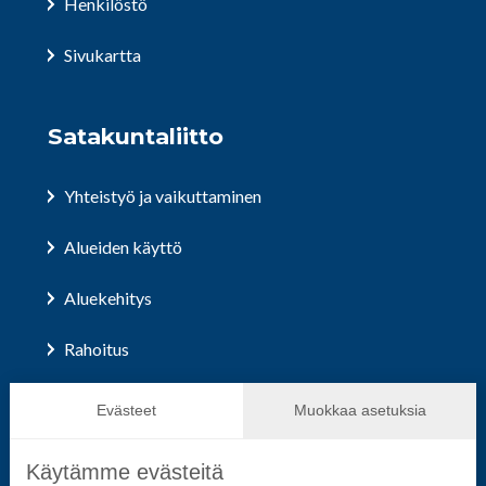
Henkilöstö
Sivukartta
Satakuntaliitto
Yhteistyö ja vaikuttaminen
Alueiden käyttö
Aluekehitys
Rahoitus
Hallinto ja päätöksenteko
Evästeet
Muokkaa asetuksia
Käytämme evästeitä
Seuraa sosiaalisessa mediassa