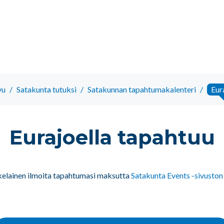
vu
/
Satakunta tutuksi
/
Satakunnan tapahtumakalenteri
/
Eur
Eurajoella tapahtuu
kelainen ilmoita tapahtumasi maksutta
Satakunta Events -sivuston