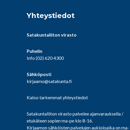
Yhteystiedot
Satakuntaliiton virasto
Puhelin
Info
(02) 620 4300
Sähköposti
kirjaamo@satakunta.fi
Katso tarkemmat yhteystiedot
Satakuntaliiton virasto palvelee ajanvarauksella /
etukäteen sopien ma-pe klo 8-16.
Kirjaamon sähköisten palvelujen aukioloaika on ma-