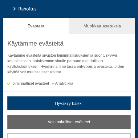
Rahoitus
Hallinto ja päätöksenteko
Evästeet
Muokkaa asetuksia
Käytämme evästeitä
Seuraa sosiaalisessa mediassa
Käytämme evästeitä sivuston toiminnallisuuksien ja suorituskyvyn
kehittämiseen taataksemme sinulle parhaan mahdollisen
käyttökokemuksen. Hyödynnämme tässä erityyppisiä evästeitä, joiden
Neliön mallinen ikoni, joka kuvastaa f-kirjainta.
Neliön mallinen ikoni, joka kuvastaa f-kirjainta.
Neliön mallinen ikoni, joka kuvastaa kame
Neliön mallinen ikoni, jonka sisäll
Neliön mallinen ikoni, jok
Neliön mallinen i
käyttöä voit muuttaa asetuksissa.
Toiminnalliset evästeet
Analytiikka
Hyväksy kaikki
Tietosuoja- ja rekisteriselosteet
|
Saavutettavuusseloste
Vain pakolliset evästeet
Muokkaa evästeasetuksia