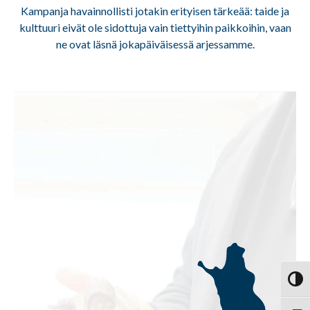
Kampanja havainnollisti jotakin erityisen tärkeää: taide ja
kulttuuri eivät ole sidottuja vain tiettyihin paikkoihin, vaan
ne ovat läsnä jokapäiväisessä arjessamme.
Videotoistin
Vaihd