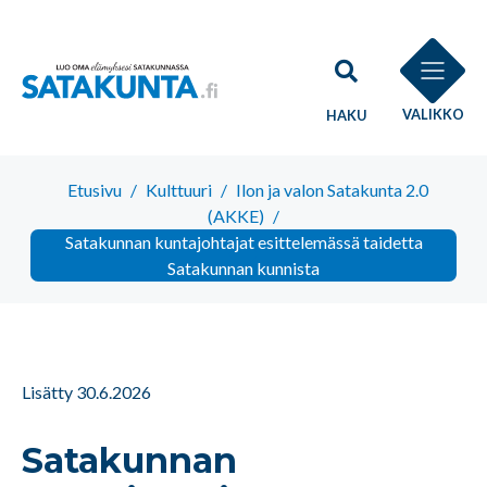
VALIKKO
HAKU
Etusivu
/
Kulttuuri
/
Ilon ja valon Satakunta 2.0
(AKKE)
/
Satakunnan kuntajohtajat esittelemässä taidetta
Satakunnan kunnista
Lisätty 30.6.2026
Satakunnan