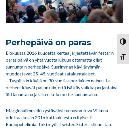
Perhepäivä on paras
Vaihd
Elokuussa 2016 kuudetta kertaa järjestettävän festarin
Vaihd
paras päivä on yhtä vuotta lukuun ottamatta ollut
sunnuntain perhepäivä. Suurimman kävijäryhmän
muodostavat 25–45-vuotiaat satakuntalaiset.
– Tyypillisin kävijä on 30-vuotias porilainen nainen. Ja
perheet käyvät paljon niin, että isä käy vaikka perjantaina,
äiti lauantaina ja sitten koko perhe sunnuntaina.
Marginaalimusiikin ystäväksi tunnustautuva Vilkuna
odottaa kesän 2016 kattauksesta erityisesti
Radiopuhelimia. Toki myös Twisted Sisters kiinnostaa.