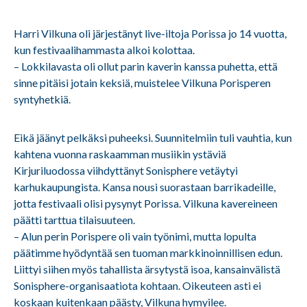
Harri Vilkuna oli järjestänyt live-iltoja Porissa jo 14 vuotta,
kun festivaalihammasta alkoi kolottaa.
– Lokkilavasta oli ollut parin kaverin kanssa puhetta, että
sinne pitäisi jotain keksiä, muistelee Vilkuna Porisperen
syntyhetkiä.
Eikä jäänyt pelkäksi puheeksi. Suunnitelmiin tuli vauhtia, kun
kahtena vuonna raskaamman musiikin ystäviä
Kirjuriluodossa viihdyttänyt Sonisphere vetäytyi
karhukaupungista. Kansa nousi suorastaan barrikadeille,
jotta festivaali olisi pysynyt Porissa. Vilkuna kavereineen
päätti tarttua tilaisuuteen.
– Alun perin Porispere oli vain työnimi, mutta lopulta
päätimme hyödyntää sen tuoman markkinoinnillisen edun.
Liittyi siihen myös tahallista ärsytystä isoa, kansainvälistä
Sonisphere-organisaatiota kohtaan. Oikeuteen asti ei
koskaan kuitenkaan päästy, Vilkuna hymyilee.