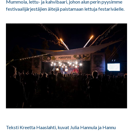
Mummola, lettu- ja kahvibaari, johon alun perin pyysimme
festivaalijärjestäjien äitejä paistamaan lettuja festariväelle.
Teksti Kreetta Haaslahti, kuvat Julia Hannula ja Hannu