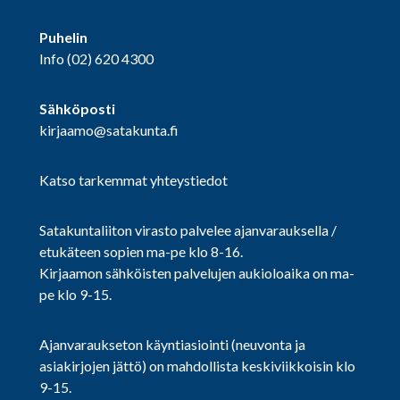
Puhelin
Info
(02) 620 4300
Sähköposti
kirjaamo@satakunta.fi
Katso tarkemmat yhteystiedot
Satakuntaliiton virasto palvelee ajanvarauksella /
etukäteen sopien ma-pe klo 8-16.
Kirjaamon sähköisten palvelujen aukioloaika on ma-
pe klo 9-15.
Ajanvaraukseton käyntiasiointi (neuvonta ja
asiakirjojen jättö) on mahdollista keskiviikkoisin klo
9-15.