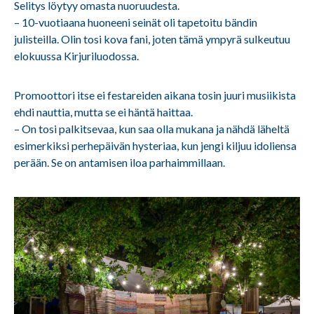
Selitys löytyy omasta nuoruudesta.
– 10-vuotiaana huoneeni seinät oli tapetoitu bändin
julisteilla. Olin tosi kova fani, joten tämä ympyrä sulkeutuu
elokuussa Kirjuriluodossa.
Promoottori itse ei festareiden aikana tosin juuri musiikista
ehdi nauttia, mutta se ei häntä haittaa.
– On tosi palkitsevaa, kun saa olla mukana ja nähdä läheltä
esimerkiksi perhepäivän hysteriaa, kun jengi kiljuu idoliensa
perään. Se on antamisen iloa parhaimmillaan.