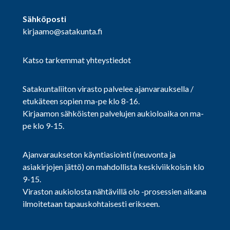
Sähköposti
kirjaamo@satakunta.fi
Katso tarkemmat yhteystiedot
Satakuntaliiton virasto palvelee ajanvarauksella /
etukäteen sopien ma-pe klo 8-16.
Kirjaamon sähköisten palvelujen aukioloaika on ma-
pe klo 9-15.
Ajanvaraukseton käyntiasiointi (neuvonta ja
asiakirjojen jättö) on mahdollista keskiviikkoisin klo
9-15.
Viraston aukiolosta nähtävillä olo -prosessien aikana
ilmoitetaan tapauskohtaisesti erikseen.