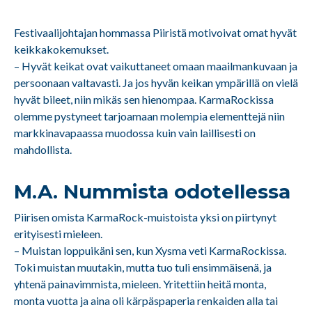
Festivaalijohtajan hommassa Piiristä motivoivat omat hyvät
keikkakokemukset.
– Hyvät keikat ovat vaikuttaneet omaan maailmankuvaan ja
persoonaan valtavasti. Ja jos hyvän keikan ympärillä on vielä
hyvät bileet, niin mikäs sen hienompaa. KarmaRockissa
olemme pystyneet tarjoamaan molempia elementtejä niin
markkinavapaassa muodossa kuin vain laillisesti on
mahdollista.
M.A. Nummista odotellessa
Piirisen omista KarmaRock-muistoista yksi on piirtynyt
erityisesti mieleen.
– Muistan loppuikäni sen, kun Xysma veti KarmaRockissa.
Toki muistan muutakin, mutta tuo tuli ensimmäisenä, ja
yhtenä painavimmista, mieleen. Yritettiin heitä monta,
monta vuotta ja aina oli kärpäspaperia renkaiden alla tai