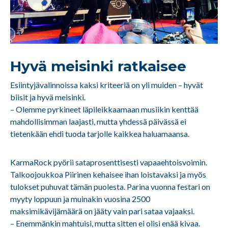
Hyvä meisinki ratkaisee
Esiintyjävalinnoissa kaksi kriteeriä on yli muiden – hyvät
biisit ja hyvä meisinki.
– Olemme pyrkineet läpileikkaamaan musiikin kenttää
mahdollisimman laajasti, mutta yhdessä päivässä ei
tietenkään ehdi tuoda tarjolle kaikkea haluamaansa.
KarmaRock pyörii sataprosenttisesti vapaaehtoisvoimin.
Talkoojoukkoa Piirinen kehaisee ihan loistavaksi ja myös
tulokset puhuvat tämän puolesta. Parina vuonna festari on
myyty loppuun ja muinakin vuosina 2500
maksimikävijämäärä on jääty vain pari sataa vajaaksi.
– Enemmänkin mahtuisi, mutta sitten ei olisi enää kivaa.