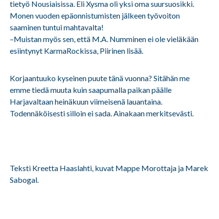
tietyö Nousiaisissa. Eli Xysma oli yksi oma suursuosikki.
Monen vuoden epäonnistumisten jälkeen työvoiton
saaminen tuntui mahtavalta!
–Muistan myös sen, että M.A. Numminen ei ole vieläkään
esiintynyt KarmaRockissa, Piirinen lisää.
Korjaantuuko kyseinen puute tänä vuonna? Sitähän me
emme tiedä muuta kuin saapumalla paikan päälle
Harjavaltaan heinäkuun viimeisenä lauantaina.
Todennäköisesti silloin ei sada. Ainakaan merkitsevästi.
Teksti Kreetta Haaslahti, kuvat Mappe Morottaja ja Marek
Sabogal.