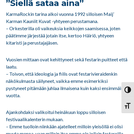
”Siellä sataa aina”
KarmaRockin tarina alkoi vuonna 1992 silloisen Maij’
Karman Kauniit Kuvat -yhtyeen perustamana.
– Orkesterilla oli vaikeuksia keikkojen saamisessa, joten
päätimme järjestää jotain itse, kertoo Häiriö, yhtyeen
kitaristi ja perustajajäsen.
Vuosien mittaan ovat kehittyneet sekä festarin puitteet että
laatu.
– Toivon, että ideologia ja fiilis ovat festarivieraidenkin
näkökulmasta säilyneet, vaikka emme esimerkiksi
pystyneet pitämään juhlaa ilmaisena kuin kaksi ensimmäistä
Vaihd
vuotta.
Vaihd
Ajankohdaksi valikoitui heinäkuun loppu silloisen
festivaalikalenterin mukaan.
– Emme tuolloin niinkään ajatelleet milloin yleisöllä ei olisi
muuta menoa, vaan milloin itse emme ole jollain festareilla