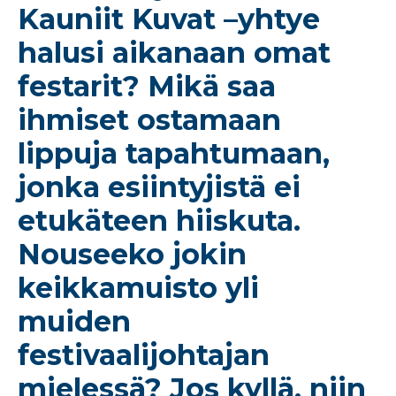
Kauniit Kuvat –yhtye
halusi aikanaan omat
festarit? Mikä saa
ihmiset ostamaan
lippuja tapahtumaan,
jonka esiintyjistä ei
etukäteen hiiskuta.
Nouseeko jokin
keikkamuisto yli
muiden
festivaalijohtajan
mielessä? Jos kyllä, niin