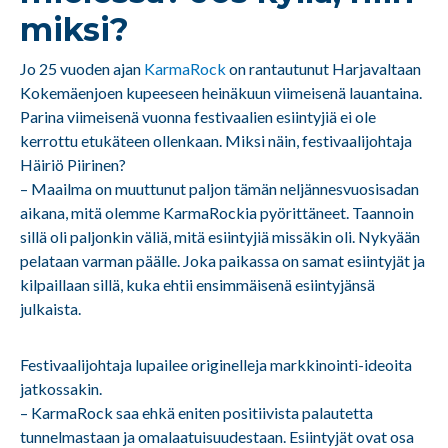
miksi?
Jo 25 vuoden ajan
KarmaRock
on rantautunut Harjavaltaan
Kokemäenjoen kupeeseen heinäkuun viimeisenä lauantaina.
Parina viimeisenä vuonna festivaalien esiintyjiä ei ole
kerrottu etukäteen ollenkaan. Miksi näin, festivaalijohtaja
Häiriö Piirinen?
– Maailma on muuttunut paljon tämän neljännesvuosisadan
aikana, mitä olemme KarmaRockia pyörittäneet. Taannoin
sillä oli paljonkin väliä, mitä esiintyjiä missäkin oli. Nykyään
pelataan varman päälle. Joka paikassa on samat esiintyjät ja
kilpaillaan sillä, kuka ehtii ensimmäisenä esiintyjänsä
julkaista.
Festivaalijohtaja lupailee originelleja markkinointi-ideoita
jatkossakin.
– KarmaRock saa ehkä eniten positiivista palautetta
tunnelmastaan ja omalaatuisuudestaan. Esiintyjät ovat osa