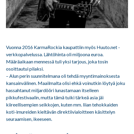
Vuonna 2016 KarmaRockia kaupattiin myös Huuto.net -
verkkopalvelussa. Lähtöhinta oli miljoona euroa.
Määräaikaan mennessä tuli yksi tarjous, joka tosin
osoittautui pilaksi.
– Alun perin suunnitelmana oli tehdä myyntimainoksesta
kansainvälinen. Maailmalta olisi ehkä voinutkin löytyä joku
hassahtanut miljardööri lunastamaan itselleen
pikkufestivaalin, mutta tämä tuiki tärkeä asia jäi
kiireellisempien seikkojen, kuten mm. liian tehokkaiden
koti-imureiden kieltävän direktiivialoitteen käsittelyn
seuraamisen, ikeeseen.