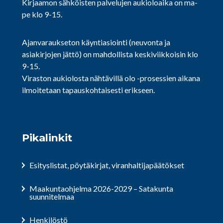
Kirjaamon sähköisten palvelujen aukioloaika on ma-
pe klo 9-15.
Ajanvaraukseton käyntiasiointi (neuvonta ja
asiakirjojen jättö) on mahdollista keskiviikkoisin klo
9-15.
Viraston aukiolosta nähtävillä olo -prosessien aikana
ilmoitetaan tapauskohtaisesti erikseen.
Pikalinkit
Esityslistat, pöytäkirjat, viranhaltijapäätökset
Maakuntaohjelma 2026-2029 – Satakunta
suunnitelmaa
Henkilöstö