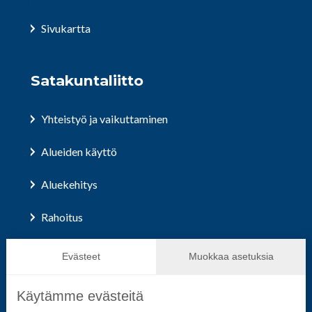
Sivukartta
Satakuntaliitto
Yhteistyö ja vaikuttaminen
Alueiden käyttö
Aluekehitys
Rahoitus
Hallinto ja päätöksenteko
Evästeet
Muokkaa asetuksia
Käytämme evästeitä
Seuraa sosiaalisessa mediassa