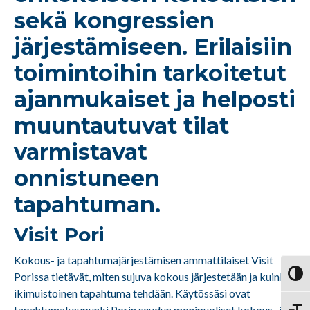
sekä kongressien
järjestämiseen. Erilaisiin
toimintoihin tarkoitetut
ajanmukaiset ja helposti
muuntautuvat tilat
varmistavat
onnistuneen
tapahtuman.
Visit Pori
Kokous- ja tapahtumajärjestämisen ammattilaiset Visit
Porissa tietävät, miten sujuva kokous järjestetään ja kuinka
Vaihd
ikimuistoinen tapahtuma tehdään. Käytössäsi ovat
tapahtumakaupunki Porin seudun monipuoliset kokous- ja