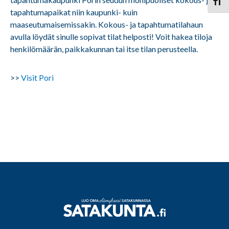
Vaihd
tapahtumapaikat niin kaupunki- kuin
maaseutumaisemissakin. Kokous- ja tapahtumatilahaun
avulla löydät sinulle sopivat tilat helposti! Voit hakea tiloja
henkilömäärän, paikkakunnan tai itse tilan perusteella.
>>
Visit Pori