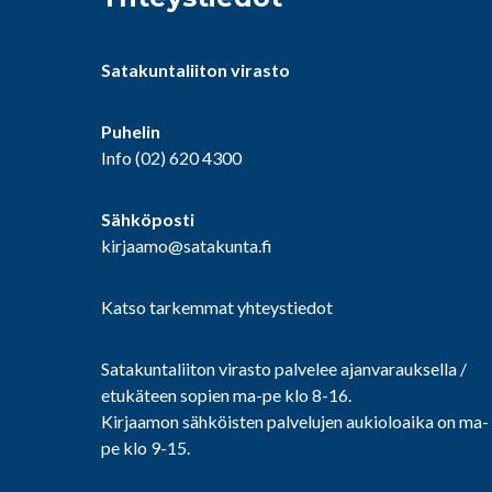
Satakuntaliiton virasto
Puhelin
Info
(02) 620 4300
Sähköposti
kirjaamo@satakunta.fi
Katso tarkemmat yhteystiedot
Satakuntaliiton virasto palvelee ajanvarauksella /
etukäteen sopien ma-pe klo 8-16.
Kirjaamon sähköisten palvelujen aukioloaika on ma-
pe klo 9-15.