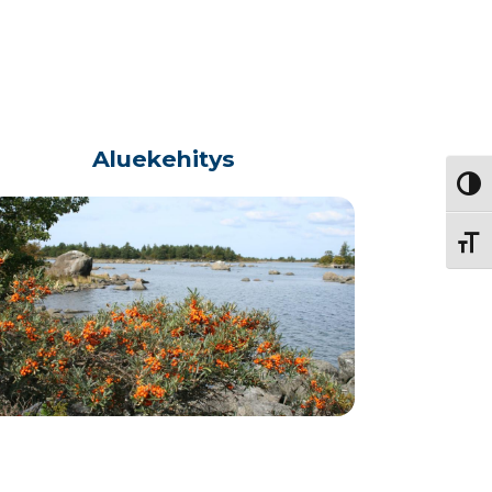
Aluekehitys
Vaihd
Vaihd