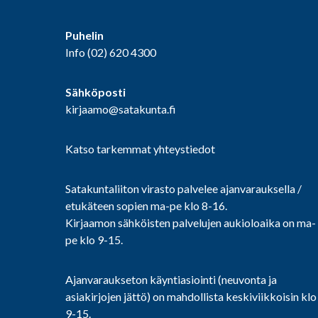
Puhelin
Info
(02) 620 4300
Sähköposti
kirjaamo@satakunta.fi
Katso tarkemmat yhteystiedot
Satakuntaliiton virasto palvelee ajanvarauksella /
etukäteen sopien ma-pe klo 8-16.
Kirjaamon sähköisten palvelujen aukioloaika on ma-
pe klo 9-15.
Ajanvaraukseton käyntiasiointi (neuvonta ja
asiakirjojen jättö) on mahdollista keskiviikkoisin klo
9-15.