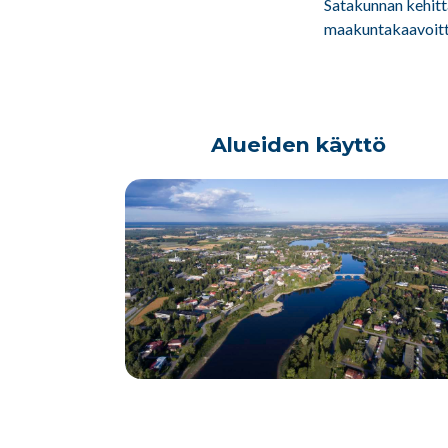
Satakunnan kehittä
maakuntakaavoitta
Alueiden käyttö