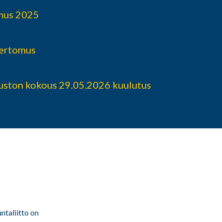
mus 2025
kertomus
ston kokous 29.05.2026 kuulutus
ntaliitto on