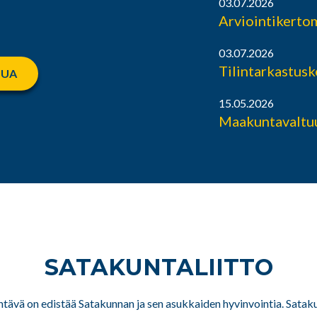
03.07.2026
Arviointikerto
03.07.2026
Tilintarkastus
LUA
15.05.2026
Maakuntavaltuu
SATAKUNTA­LIITTO
htävä on edistää Satakunnan ja sen asukkaiden hyvinvointia. Sataku