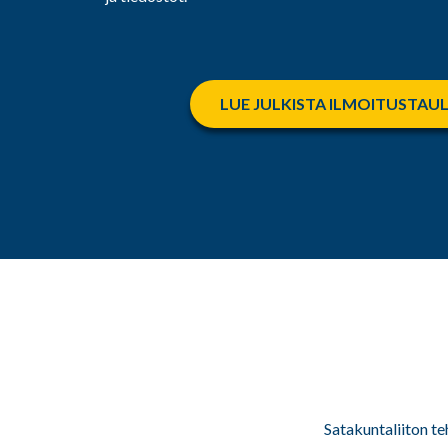
LUE JULKISTA ILMOITUSTAU
Satakuntaliiton te