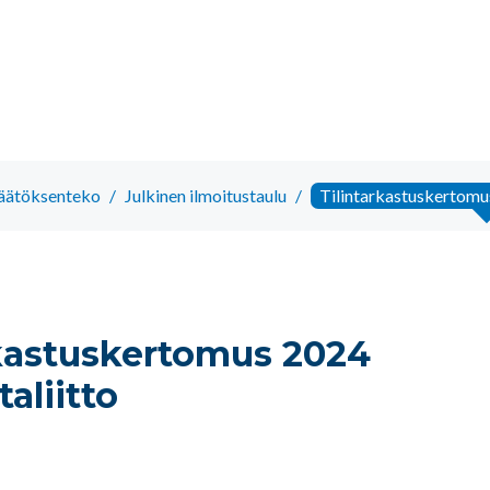
päätöksenteko
/
Julkinen ilmoitustaulu
/
Tilintarkastuskertomu
rkastuskertomus 2024
aliitto