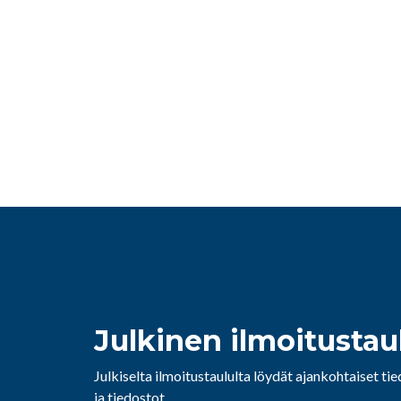
Julkinen ilmoitustau
Julkiselta ilmoitustaululta löydät ajankohtaiset ti
ja tiedostot.