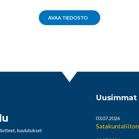
AVAA TIEDOSTO
Uusimmat t
lu
03.07.2026
Satakuntaliiton
edotteet, kuulutukset