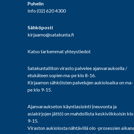
Puhelin
Info
(02) 620 4300
Sähköposti
kirjaamo@satakunta.fi
Katso tarkemmat yhteystiedot
Satakuntaliiton virasto palvelee ajanvarauksella /
etukäteen sopien ma-pe klo 8-16.
Kirjaamon sähköisten palvelujen aukioloaika on ma-
pe klo 9-15.
Ajanvaraukseton käyntiasiointi (neuvonta ja
asiakirjojen jättö) on mahdollista keskiviikkoisin klo
9-15.
Viraston aukiolosta nähtävillä olo -prosessien aikan