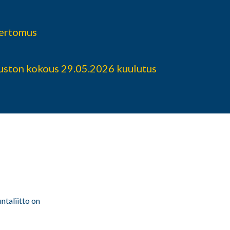
kertomus
ston kokous 29.05.2026 kuulutus
ntaliitto on