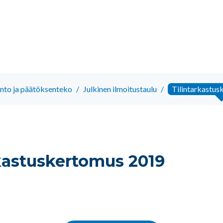
into ja päätöksenteko
/
Julkinen ilmoitustaulu
/
Tilintarkastu
rkastuskertomus 2019