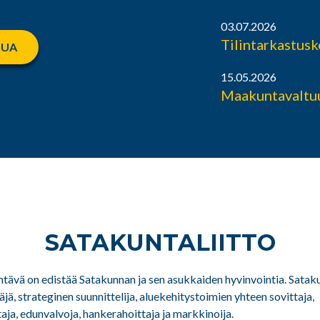
03.07.2026
Tilintarkastus
LUA
15.05.2026
Maakuntavaltuu
SATAKUNTA­LIITTO
htävä on edistää Satakunnan ja sen asukkaiden hyvinvointia. Sataku
jä, strateginen suunnittelija, aluekehitystoimien yhteen sovittaja,
ja, edunvalvoja, hankerahoittaja ja markkinoija.