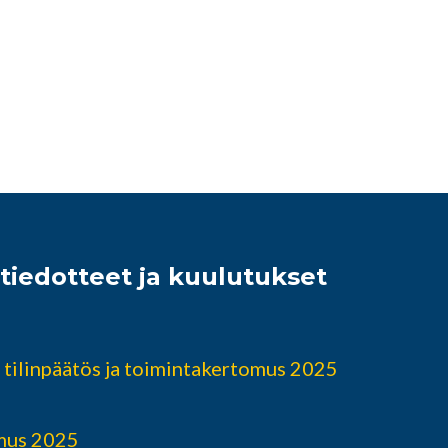
iedotteet ja kuulutukset
 tilinpäätös ja toimintakertomus 2025
mus 2025