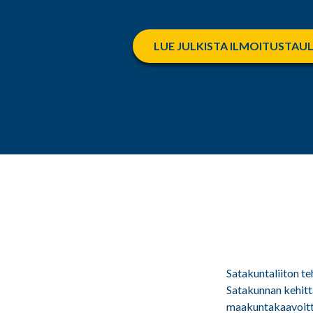
LUE JULKISTA ILMOITUSTAU
Satakuntaliiton te
Satakunnan kehittä
maakuntakaavoitta