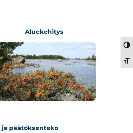
Aluekehitys
Vaihd
Vaihd
o ja päätöksenteko