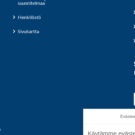
suunnitelmaa
Henkilöstö
Sivukartta
Evästee
a
Käytämme eväste