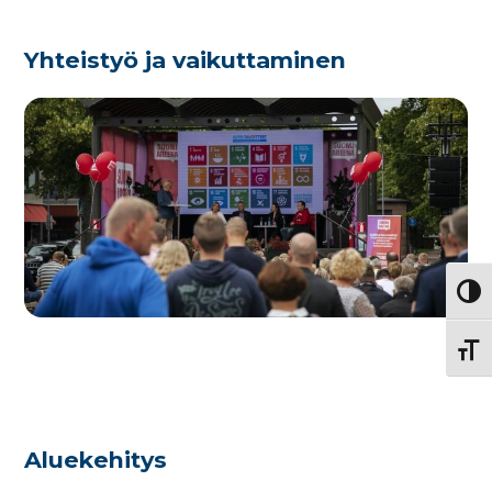
Yhteistyö ja vaikuttaminen
Vaihd
Vaihd
Aluekehitys