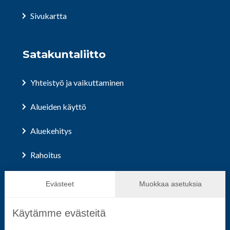
Sivukartta
Satakuntaliitto
Yhteistyö ja vaikuttaminen
Alueiden käyttö
Aluekehitys
Rahoitus
Hallinto ja päätöksenteko
Evästeet
Muokkaa asetuksia
Käytämme evästeitä
Seuraa sosiaalisessa mediassa