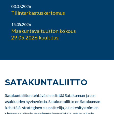
03.07.2026
Tilintarkastuskertomus
15.05.2026
Maakuntavaltuuston kokous
29.05.2026 kuulutus
SATAKUNTA­LIITTO
Satakuntaliiton tehtävä on edistää Satakunnan ja sen
asukkaiden hyvinvointia. Satakuntaliitto on Satakunnan
kehittäjä, strateginen suunnittelija, aluekehitystoimien
yhteen sovittaja, maakuntakaavoittaja, edunvalvoja,