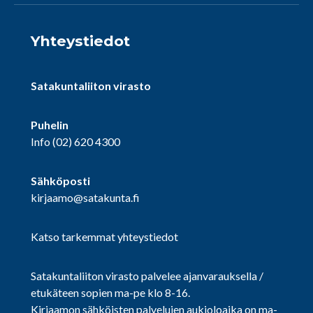
Yhteystiedot
Satakuntaliiton virasto
Puhelin
Info
(02) 620 4300
Sähköposti
kirjaamo@satakunta.fi
Katso tarkemmat yhteystiedot
Satakuntaliiton virasto palvelee ajanvarauksella /
etukäteen sopien ma-pe klo 8-16.
Kirjaamon sähköisten palvelujen aukioloaika on ma-