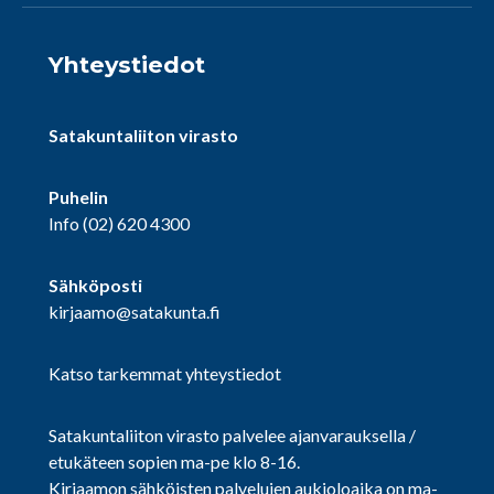
Yhteystiedot
Satakuntaliiton virasto
Puhelin
Info
(02) 620 4300
Sähköposti
kirjaamo@satakunta.fi
Katso tarkemmat yhteystiedot
Satakuntaliiton virasto palvelee ajanvarauksella /
etukäteen sopien ma-pe klo 8-16.
Kirjaamon sähköisten palvelujen aukioloaika on ma-