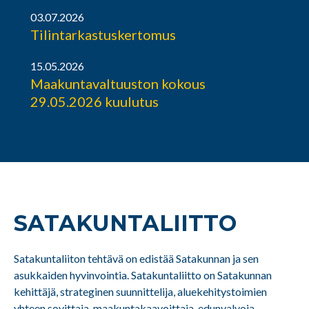
03.07.2026
Tilintarkastuskertomus
15.05.2026
Maakuntavaltuuston kokous
29.05.2026 kuulutus
SATAKUNTA­LIITTO
Satakuntaliiton tehtävä on edistää Satakunnan ja sen
asukkaiden hyvinvointia. Satakuntaliitto on Satakunnan
kehittäjä, strateginen suunnittelija, aluekehitystoimien
yhteen sovittaja, maakuntakaavoittaja, edunvalvoja,