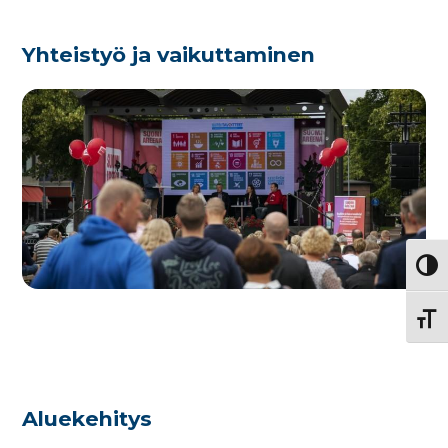
Yhteistyö ja vaikuttaminen
Vaihd
Vaihd
Aluekehitys