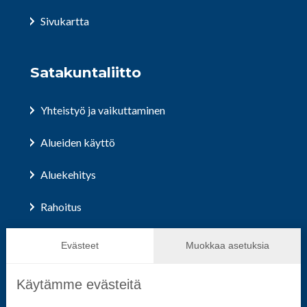
Sivukartta
Satakuntaliitto
Yhteistyö ja vaikuttaminen
Alueiden käyttö
Aluekehitys
Rahoitus
Hallinto ja päätöksenteko
Evästeet
Muokkaa asetuksia
Käytämme evästeitä
Seuraa sosiaalisessa mediassa