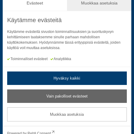
Hallinto ja päätöksenteko
Evästeet
Muokkaa asetuksia
Käytämme evästeitä
Seuraa sosiaalisessa mediassa
Käytämme evästeitä sivuston toiminnallisuuksien ja suorituskyvyn
kehittämiseen taataksemme sinulle parhaan mahdollisen
käyttökokemuksen. Hyödynnämme tässä erityyppisiä evästeitä, joiden
Neliön mallinen ikoni, joka kuvastaa f-kirjainta.
Neliön mallinen ikoni, joka kuvastaa f-kirjainta.
Neliön mallinen ikoni, joka kuvastaa kame
Neliön mallinen ikoni, jonka sisäll
Neliön mallinen ikoni, jok
Neliön mallinen i
käyttöä voit muuttaa asetuksissa.
Toiminnalliset evästeet
Analytiikka
Hyväksy kaikki
Tietosuoja- ja rekisteriselosteet
|
Saavutettavuusseloste
Vain pakolliset evästeet
Muokkaa evästeasetuksia
Muokkaa asetuksia
© 2026 Satakuntaliitto. All Rights Reserved.
Powered by
Rehti Consent