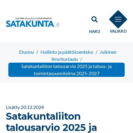
VALIKKO
HAKU
Etusivu
/
Hallinto ja päätöksenteko
/
Julkinen
ilmoitustaulu
/
Satakuntaliiton talousarvio 2025 ja talous- ja
toimintasuunnitelma 2025-2027
Lisätty 20.12.2024
Satakuntaliiton
talousarvio 2025 ja