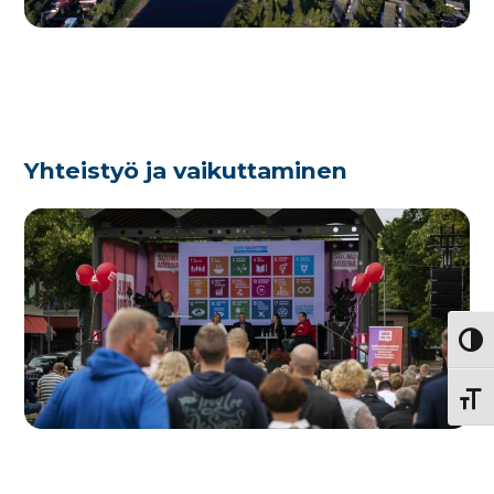
Yhteistyö ja vaikuttaminen
Vaihd
Vaihd