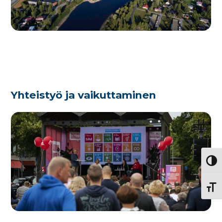
Yhteistyö ja vaikuttaminen
Vaihd
Vaihd