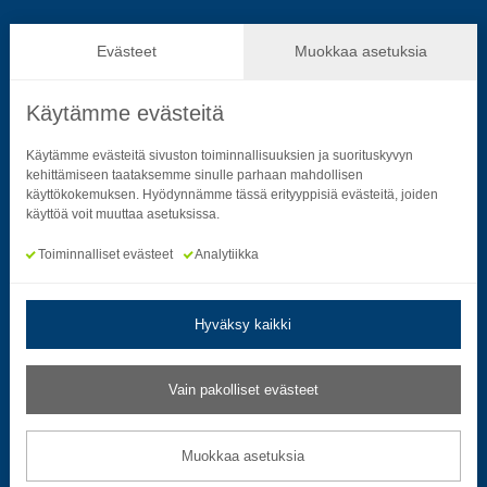
Hallinto ja päätöksenteko
Evästeet
Muokkaa asetuksia
Käytämme evästeitä
Seuraa sosiaalisessa mediassa
Käytämme evästeitä sivuston toiminnallisuuksien ja suorituskyvyn
kehittämiseen taataksemme sinulle parhaan mahdollisen
käyttökokemuksen. Hyödynnämme tässä erityyppisiä evästeitä, joiden
Neliön mallinen ikoni, joka kuvastaa f-kirjainta.
Neliön mallinen ikoni, joka kuvastaa f-kirjainta.
Neliön mallinen ikoni, joka kuvastaa kame
Neliön mallinen ikoni, jonka sisäll
Neliön mallinen ikoni, jok
Neliön mallinen i
käyttöä voit muuttaa asetuksissa.
Toiminnalliset evästeet
Analytiikka
Hyväksy kaikki
Tietosuoja- ja rekisteriselosteet
|
Saavutettavuusseloste
Vain pakolliset evästeet
Muokkaa evästeasetuksia
Muokkaa asetuksia
© 2026 Satakuntaliitto. All Rights Reserved.