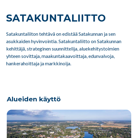
SATAKUNTA­LIITTO
Satakuntaliiton tehtävä on edistää Satakunnan ja sen
asukkaiden hyvinvointia. Satakuntaliitto on Satakunnan
kehittäjä, strateginen suunnittelija, aluekehitystoimien
yhteen sovittaja, maakuntakaavoittaja, edunvalvoja,
hankerahoittaja ja markkinoija.
Alueiden käyttö