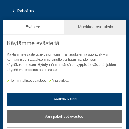
Rahoitus
Hallinto ja päätöksenteko
Evästeet
Muokkaa asetuksia
Käytämme evästeitä
Seuraa sosiaalisessa mediassa
Käytämme evästeitä sivuston toiminnallisuuksien ja suorituskyvyn
kehittämiseen taataksemme sinulle parhaan mahdollisen
käyttökokemuksen. Hyödynnämme tässä erityyppisiä evästeitä, joiden
Neliön mallinen ikoni, joka kuvastaa f-kirjainta.
Neliön mallinen ikoni, joka kuvastaa f-kirjainta.
Neliön mallinen ikoni, joka kuvastaa kame
Neliön mallinen ikoni, jonka sisäll
Neliön mallinen ikoni, jok
Neliön mallinen i
käyttöä voit muuttaa asetuksissa.
Toiminnalliset evästeet
Analytiikka
Hyväksy kaikki
Tietosuoja- ja rekisteriselosteet
|
Saavutettavuusseloste
Vain pakolliset evästeet
Muokkaa evästeasetuksia