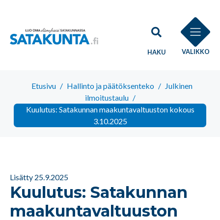
VALIKKO
HAKU
Etusivu
/
Hallinto ja päätöksenteko
/
Julkinen
ilmoitustaulu
/
Kuulutus: Satakunnan maakuntavaltuuston kokous
3.10.2025
Lisätty 25.9.2025
Kuulutus: Satakunnan
maakuntavaltuuston