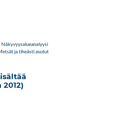
a. Näkyvyysalueanalyysi
tsät ja tiheästi asutut
sisältää
 2012)