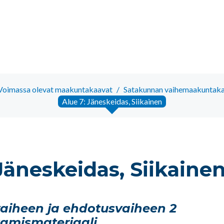
Voimassa olevat maakuntakaavat
/
Satakunnan vaihemaakuntakaav
Alue 7: Jäneskeidas, Siikainen
Jäneskeidas, Siikaine
aiheen ja ehdotusvaiheen 2
tamismateriaali