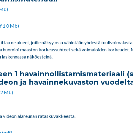
 Mb)
f 1,0 Mb)
taa ne alueet, joille näkyy osia vähintään yhdestä tuulivoimalast
ka huomioi maaston korkeussuhteet sekä voimaloiden korkeudet. Me
u laskennassa näköesteinä.
en 1 havainnollistamismateriaali
(
deon ja havainnekuvaston vuodelta
,2 Mb)
la videon alareunan rataskuvakkeesta.
 (pdf)