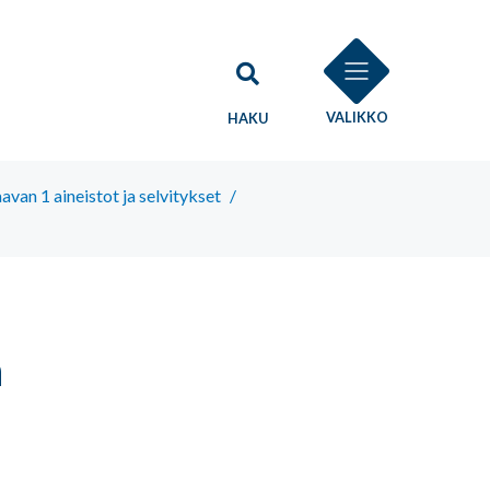
VALIKKO
HAKU
an 1 aineistot ja selvitykset
/
n