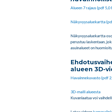
Alueen 7 rajaus (pdf 5,0
Näkyvyysaluekartta (pd
Näkyvyysaluekartta osoit
perustuu laskentaan, jo
asuinalueet on huomioit
Ehdotusvaihe
alueen 3D-vi
Havainnekuvasto (pdf 2
3D-malli alueesta
Kuvanlaatua voi vaihdel
Lataa videon
kameralinja