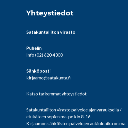
Yhteystiedot
Satakuntaliiton virasto
Puhelin
Info
(02) 620 4300
Sähköposti
kirjaamo@satakunta.fi
Katso tarkemmat yhteystiedot
Satakuntaliiton virasto palvelee ajanvarauksella /
etukäteen sopien ma-pe klo 8-16.
Kirjaamon sähköisten palvelujen aukioloaika on ma-