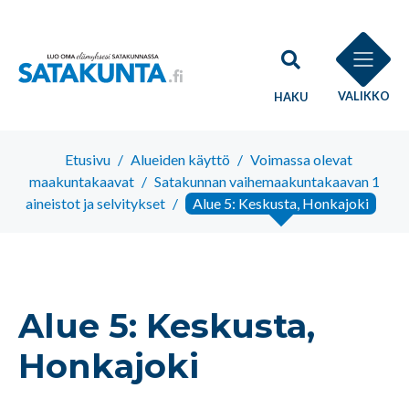
VALIKKO
HAKU
Etusivu
/
Alueiden käyttö
/
Voimassa olevat
maakuntakaavat
/
Satakunnan vaihemaakuntakaavan 1
aineistot ja selvitykset
/
Alue 5: Keskusta, Honkajoki
Alue 5: Keskusta,
Honkajoki