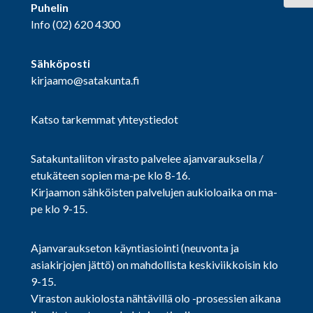
Puhelin
Info
(02) 620 4300
Sähköposti
kirjaamo@satakunta.fi
Katso tarkemmat yhteystiedot
Satakuntaliiton virasto palvelee ajanvarauksella /
etukäteen sopien ma-pe klo 8-16.
Kirjaamon sähköisten palvelujen aukioloaika on ma-
pe klo 9-15.
Ajanvaraukseton käyntiasiointi (neuvonta ja
asiakirjojen jättö) on mahdollista keskiviikkoisin klo
9-15.
Viraston aukiolosta nähtävillä olo -prosessien aikana