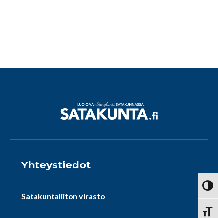
Yhteystiedot
Vaihd
Satakuntaliiton virasto
Vaihd