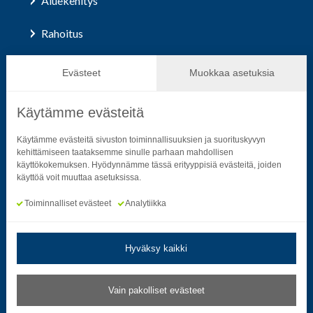
Aluekehitys
Rahoitus
Hallinto ja päätöksenteko
Evästeet
Muokkaa asetuksia
Käytämme evästeitä
Seuraa sosiaalisessa mediassa
Käytämme evästeitä sivuston toiminnallisuuksien ja suorituskyvyn
kehittämiseen taataksemme sinulle parhaan mahdollisen
käyttökokemuksen. Hyödynnämme tässä erityyppisiä evästeitä, joiden
Neliön mallinen ikoni, joka kuvastaa f-kirjainta.
Neliön mallinen ikoni, joka kuvastaa f-kirjainta.
Neliön mallinen ikoni, joka kuvastaa kame
Neliön mallinen ikoni, jonka sisäll
Neliön mallinen ikoni, jok
Neliön mallinen i
käyttöä voit muuttaa asetuksissa.
Toiminnalliset evästeet
Analytiikka
Hyväksy kaikki
Tietosuoja- ja rekisteriselosteet
|
Saavutettavuusseloste
Vain pakolliset evästeet
Muokkaa evästeasetuksia