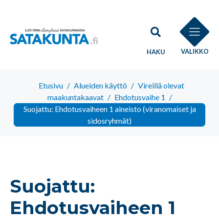
VALIKKO
HAKU
Etusivu
/
Alueiden käyttö
/
Vireillä olevat
maakuntakaavat
/
Ehdotusvaihe 1
/
Suojattu: Ehdotusvaiheen 1 aineisto (viranomaiset ja
sidosryhmät)
Suojattu:
Ehdotusvaiheen 1