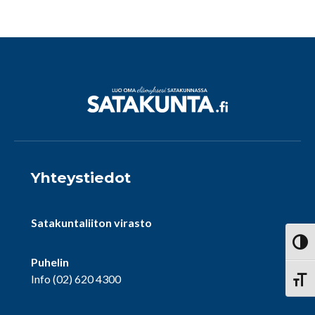
Yhteystiedot
Satakuntaliiton virasto
Vaihd
Puhelin
Info
(02) 620 4300
Vaihd