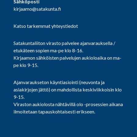
Sähköposti
kirjaamo@satakunta.fi
Katso tarkemmat yhteystiedot
Satakuntaliiton virasto palvelee ajanvarauksella /
etukäteen sopien ma-pe klo 8-16.
Kirjaamon sähköisten palvelujen aukioloaika on ma-
pe klo 9-15.
Ajanvaraukseton käyntiasiointi (neuvonta ja
asiakirjojen jättö) on mahdollista keskiviikkoisin klo
9-15.
Viraston aukiolosta nähtävillä olo -prosessien aikana
ilmoitetaan tapauskohtaisesti erikseen.