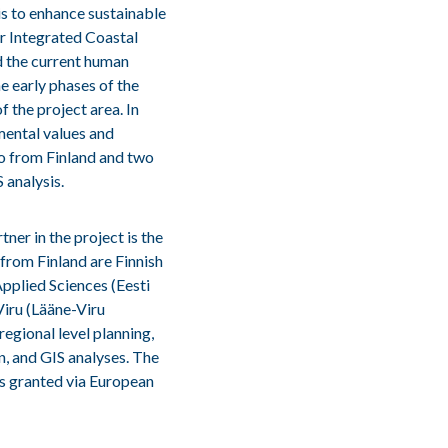
is to enhance sustainable
ur Integrated Coastal
d the current human
he early phases of the
 the project area. In
mental values and
wo from Finland and two
 analysis.
er in the project is the
from Finland are Finnish
pplied Sciences (Eesti
Viru (Lääne-Viru
regional level planning,
n, and GIS analyses. The
is granted via European