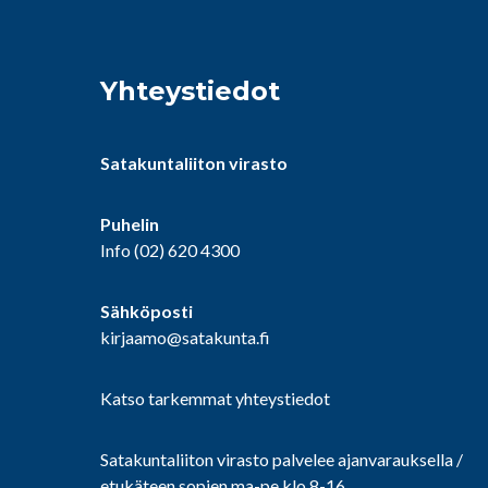
Yhteystiedot
Satakuntaliiton virasto
Puhelin
Info
(02) 620 4300
Sähköposti
kirjaamo@satakunta.fi
Katso tarkemmat yhteystiedot
Satakuntaliiton virasto palvelee ajanvarauksella /
etukäteen sopien ma-pe klo 8-16.