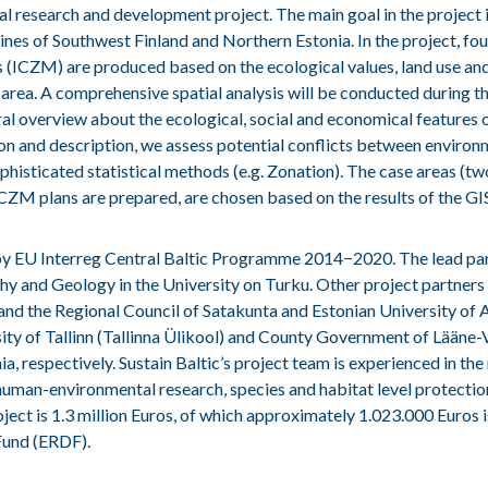
al research and development project. The main goal in the project 
lines of Southwest Finland and Northern Estonia. In the project, fo
ICZM) are produced based on the ecological values, land use an
g area. A comprehensive spatial analysis will be conducted during t
ral overview about the ecological, social and economical features of
ion and description, we assess potential conflicts between environ
ophisticated statistical methods (e.g. Zonation). The case areas (t
ICZM plans are prepared, are chosen based on the results of the GIS
by EU Interreg Central Baltic Programme 2014−2020. The lead partn
 and Geology in the University on Turku. Other project partners 
and the Regional Council of Satakunta and Estonian University of A
ity of Tallinn (Tallinna Ülikool) and County Government of Lääne-
, respectively. Sustain Baltic’s project team is experienced in the 
uman-environmental research, species and habitat level protectio
oject is 1.3 million Euros, of which approximately 1.023.000 Euros 
und (ERDF).