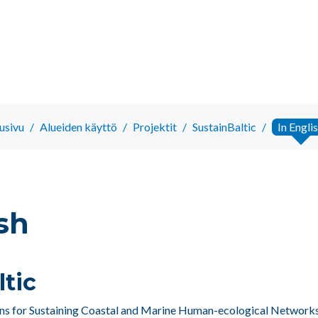
usivu
/
Alueiden käyttö
/
Projektit
/
SustainBaltic
/
In Engli
sh
ltic
ns for Sustaining Coastal and Marine Human-ecological Networks i