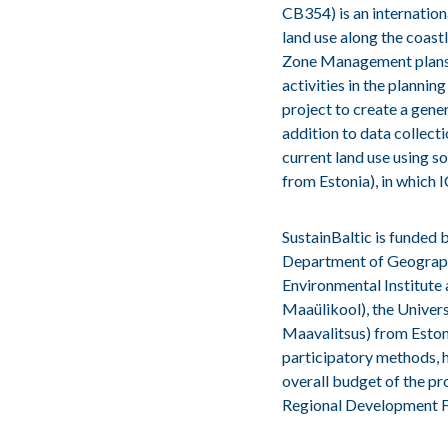
CB354) is an internation
land use along the coast
Zone Management plans (
activities in the plannin
project to create a gene
addition to data collect
current land use using s
from Estonia), in which 
SustainBaltic is funded 
Department of Geography
Environmental Institute 
Maaülikool), the Univers
Maavalitsus) from Estonia
participatory methods, h
overall budget of the pr
Regional Development F