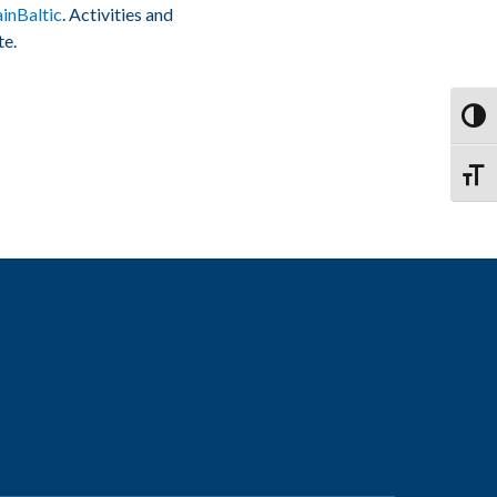
inBaltic
. Activities and
te.
Vaihd
Vaihd