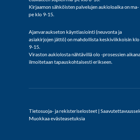
Kirjaamon sähköisten palvelujen aukioloaika on ma-
pe klo 9-15.
Ajanvaraukseton käyntiasiointi (neuvonta ja
asiakirjojen jättö) on mahdollista keskiviikkoisin klo
9-15.
Viraston aukiolosta nähtävillä olo -prosessien aikan
ilmoitetaan tapauskohtaisesti erikseen.
Tietosuoja- ja rekisteriselosteet
|
Saavutettavuussel
Muokkaa evästeasetuksia