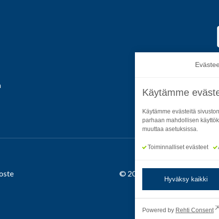
Evästee
a
Käytämme eväste
Käytämme evästeitä sivuston
parhaan mahdollisen käyttök
muuttaa asetuksissa.
Toiminnalliset evästeet
oste
© 2026 Satakuntaliitto. All R
Hyväksy kaikki
Powered by
Rehti Consent